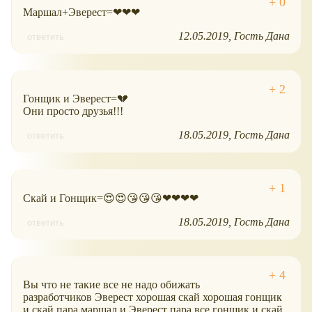
Маршал+Эверест=❤❤❤
12.05.2019
Гость Дана
ответить
Гонщик и Эверест=💔
Они просто друзья!!!
18.05.2019
Гость Дана
ответить
Скай и Гонщик=😍😍😘😘😘❤❤❤❤
18.05.2019
Гость Дана
ответить
Вы что не такие все не надо обижать
разработчиков Эверест хорошая скай хорошая гонщик
и скай пара маршал и Эверест пара все гонщик и скай