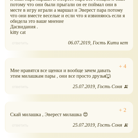
потому что они были прыгали он ее поймал они в
месте в игру играли а маршал и Эверест пара потому
что они вместе веселые и если что я извиняюсь если я
обидела это ваше мнение
Дасвидания .
kitty cat
06.07.2019
Гость Кити кет
ответить
Мне нравятся все щенки и вообще зачем давать
этим милашкам пары , они все просто друзья🐺
25.07.2019
Гость Соня 🍌
ответить
Скай милашка , Эверест милашка 😍
25.07.2019
Гость Соня 🍌
ответить