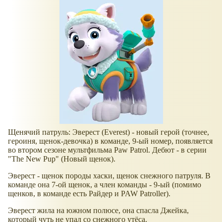
Щенячий патруль: Эверест (Everest) - новый герой (точнее,
героиня, щенок-девочка) в команде, 9-ый номер, появляется
во втором сезоне мультфильма Paw Patrol. Дебют - в серии
"The New Pup" (Новый щенок).
Эверест - щенок породы хаски, щенок снежного патруля. В
команде она 7-ой щенок, а член команды - 9-ый (помимо
щенков, в команде есть Райдер и PAW Patroller).
Эверест жила на южном полюсе, она спасла Джейка,
который чуть не упал со снежного утёса.