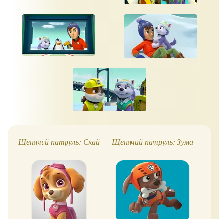
Щенячий патруль: Скай
Щенячий патруль: Зума
Ф
Ще