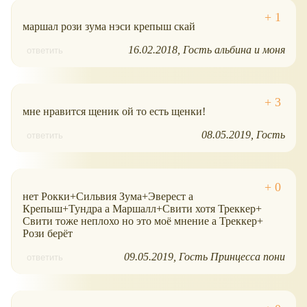
маршал рози зума нэси крепыш скай
16.02.2018
Гость альбина и моня
ответить
мне нравится щеник ой то есть щенки!
08.05.2019
Гость
ответить
нет Рокки+Сильвия Зума+Эверест а
Крепыш+Тундра а Маршалл+Свити хотя Треккер+
Свити тоже неплохо но это моё мнение а Треккер+
Рози берёт
09.05.2019
Гость Принцесса пони
ответить