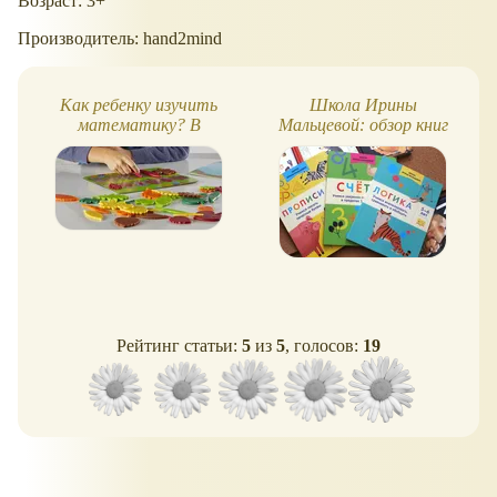
Возраст: 3+
Производитель: hand2mind
Как ребенку изучить
Школа Ирины
математику? В
Мальцевой: обзор книг
экологичной сенсорной
Счет и Логика (5-6 лет)
игре!
Рейтинг статьи:
5
из
5
, голосов:
19