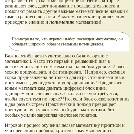
отправляются в захватывающие приключения, которые
развивают счет, дают понимание последовательности и
помогают развить другие важные математические навыки с
самого раннего возраста. А математические приключения
приводят к знанию и
пониманию
математики!
Несмотря на то, что игровой набор посвящен математике, он
обладает широким образовательным потенциалом.
Важно, чтобы дети чувствовали себя комфортно с
математикой. Часто это первый и решающий шаг в
достижении успеха в математике на любом уровне. И здесь
можно придумывать и фантазировать! Например, съемная
горка предназначена не только для игры; это динамичный
инструмент для подсчета и упорядочивания! Предложите
юным математикам двигать цифровой блок вниз,
одновременно считая вслух. Сколько секунд требуется,
чтобы спуститься по горке? Что, если блок соскользнет вниз
в два раза быстрее? Практический подход превращает
простую игру в увлекательный урок математики, без
особых усилий закрепляя числовые понятия.
Игровой процесс обучения делает математику приятной и
учит решению проблем, критическому мышлению и