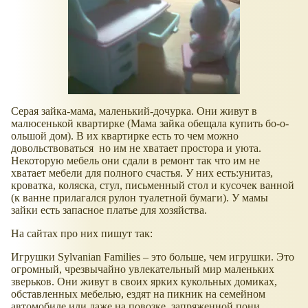
Серая зайка-мама, маленький-дочурка. Они живут в
малюсенькой квартирке (Мама зайка обещала купить бо-о-
ольшой дом). В их квартирке есть то чем можно
довольствоваться но им не хватает простора и уюта.
Некоторую мебель они сдали в ремонт так что им не
хватает мебели для полного счастья. У них есть:унитаз,
кроватка, коляска, стул, письменный стол и кусочек ванной
(к ванне прилагался рулон туалетной бумаги). У мамы
зайки есть запасное платье для хозяйства.
На сайтах про них пишут так:
Игрушки Sylvanian Families – это больше, чем игрушки. Это
огромный, чрезвычайно увлекательный мир маленьких
зверьков. Они живут в своих ярких кукольных домиках,
обставленных мебелью, ездят на пикник на семейном
автомобиле или даже на повозке, запряженной пони…