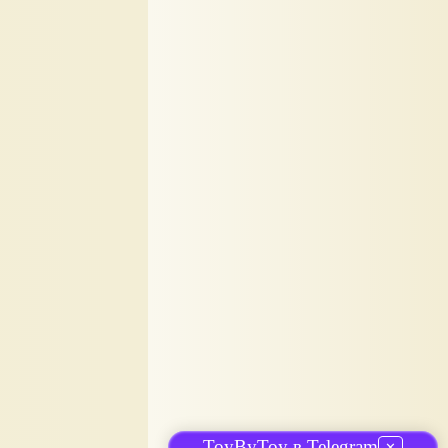
ToyByToy в Telegram
✕