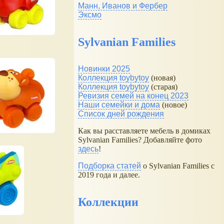
Манн, Иванов и Фербер
Эксмо
Sylvanian Families
Новинки 2025
Коллекция toybytoy
(новая)
Коллекция toybytoy
(старая)
Ревизия семей на конец 2023
Наши семейки и дома
(новое)
Список дней рождения
Как вы расставляете мебель в домиках
Sylvanian Families? Добавляйте фото
здесь
!
Подборка статей
о Sylvanian Families с
2019 года и далее.
Коллекции