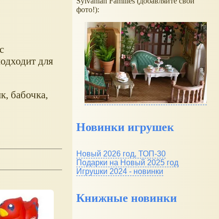
Sylvanian Families (добавляйте свои
фото!):
с
подходит для
к, бабочка,
Новинки игрушек
Новый 2026 год, ТОП-30
Подарки на Новый 2025 год
Игрушки 2024 - новинки
Книжные новинки