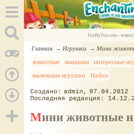
ToyByToy.com - новос
Главная
Игрушки
Мини животны
животные
машинки
интересные и
маленькие игрушки
Hasbro
admin
07.04.2012
14.12.
Мини животные н