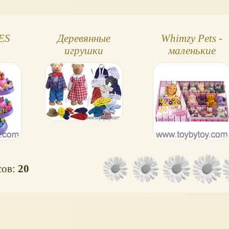
ES
Деревянные
Whimzy Pets -
игрушки
маленькие
плюшевые игруш
сов:
20