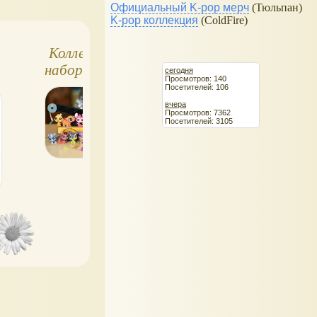
Официальный K-pop мерч
(Тюльпан)
K-pop коллекция
(ColdFire)
Коллекционный
Петшоп, фигурка в
набор Вечеринка
колесе
сегодня
Просмотров: 140
ки
Littlest Pet Shop
Посетителей: 106
вчера
Просмотров: 7362
Посетителей: 3105