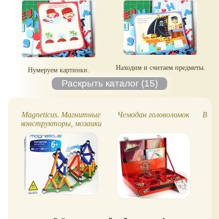
Находим и считаем предметы.
Нумеруем картинки.
Magneticus. Магнитные
Чемодан головоломок
BON
конструкторы, мозаики