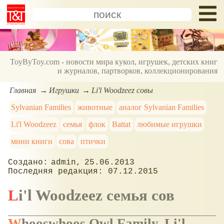
ToyByToy.com - новости мира кукол, игрушек, детских книг
и журналов, партворков, коллекционирования
Главная
Игрушки
Li'l Woodzeez совы
Sylvanian Families
животные
аналог Sylvanian Families
Li'l Woodzeez
семья
флок
Battat
любимые игрушки
мини книги
сова
птички
admin
25.06.2013
07.12.2015
Li'l Woodzeez семья сов
Whooswhoos Owl Family, Li'l