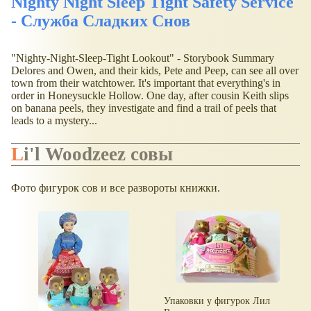
Nighty Night Sleep Tight Safety Service
- Служба Сладких Снов
"Nighty-Night-Sleep-Tight Lookout" - Storybook Summary
Delores and Owen, and their kids, Pete and Peep, can see all over
town from their watchtower. It's important that everything's in
order in Honeysuckle Hollow. One day, after cousin Keith slips
on banana peels, they investigate and find a trail of peels that
leads to a mystery...
Li'l Woodzeez совы
Фото фигурок сов и все развороты книжки.
Упаковки у фигурок Лил