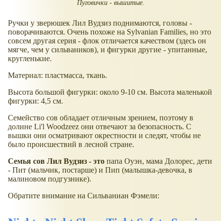
Пуговички - вышитые.
Ручки у зверюшек Лил Вудзиз поднимаются, головы -
поворачиваются. Очень похоже на Sylvanian Families, но это
совсем другая серия - флок отличается качеством (здесь он
мягче, чем у сильваников), и фигурки другие - упитанные,
кругленькие.
Материал: пластмасса, ткань.
Высота большой фигурки: около 9-10 см. Высота маленькой
фигурки: 4,5 см.
Семейство сов обладает отличным зрением, поэтому в
долине Li'l Woodzeez они отвечают за безопасность. С
вышки они осматривают окрестности и следят, чтобы не
было происшествий в лесной стране.
Семья сов Лил Вудзиз - это
папа Оуэн, мама Долорес, дети
- Пит (мальчик, постарше) и Пип (малышка-девочка, в
малиновом подгузнике).
Обратите внимание на Сильваниан Фэмели: