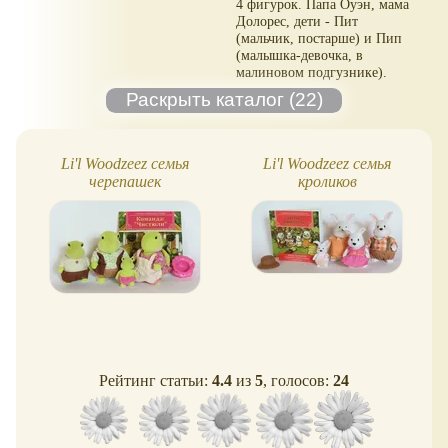
4 фигурок. Папа Оуэн, мама
Долорес, дети - Пит
(мальчик, постарше) и Пип
(малышка-девочка, в
малиновом подгузнике).
Li'l Woodzeez семья
Li'l Woodzeez семья
черепашек
кроликов
Рейтинг статьи:
4.4
из
5
, голосов:
24