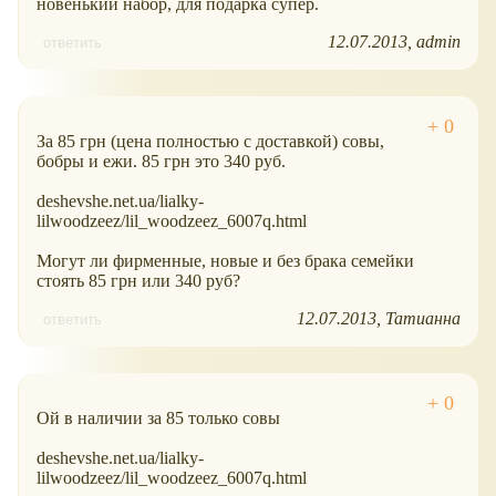
новенький набор, для подарка супер.
12.07.2013
admin
ответить
За 85 грн (цена полностью с доставкой) совы,
бобры и ежи. 85 грн это 340 руб.
deshevshe.net.ua/lialky-
lilwoodzeez/lil_woodzeez_6007q.html
Могут ли фирменные, новые и без брака семейки
стоять 85 грн или 340 руб?
12.07.2013
Татианна
ответить
Ой в наличии за 85 только совы
deshevshe.net.ua/lialky-
lilwoodzeez/lil_woodzeez_6007q.html