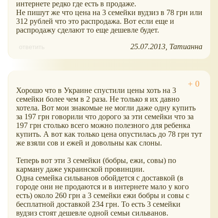
интернете редко где есть в продаже.
Не пишут же что цена на 3 семейки вудзиз в 78 грн или
312 рублей что это распродажа. Вот если еще и
распродажу сделают то еще дешевле будет.
25.07.2013
Татианна
ответить
Хорошо что в Украине спустили цены хоть на 3
семейки более чем в 2 раза. Не только я их давно
хотела. Вот мои знакомые не могли даже одну купить
за 197 грн говорили что дорого за эти семейки что за
197 грн столько всего можно полезного для ребенка
купить. А вот как только цена опустилась до 78 грн тут
же взяли сов и ежей и довольны как слоны.
Теперь вот эти 3 семейки (бобры, ежи, совы) по
карману даже украинской провинции.
Одна семейка сильванов обойдется с доставкой (в
городе они не продаются и в интернете мало у кого
есть) около 260 грн а 3 семейки ежи бобры и совы с
бесплатной доставкой 234 грн. То есть 3 семейки
вудзиз стоят дешевле одной семьи сильванов.