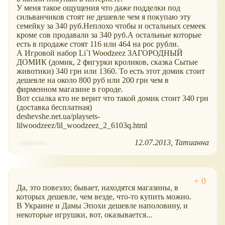
У меня такое ощущения что даже подделки под
сильванчиков стоят не дешевле чем я покупаю эту
семейку за 340 руб.Неплохо чтобы и остальных семеек
кроме сов продавали за 340 руб.А остальные которые
есть в продаже стоят 116 или 464 на рос рубли.
А Игровой набор Li`l Woodzeez ЗАГОРОДНЫЙ
ДОМИК (домик, 2 фигурки кроликов, сказка Сытые
животики) 340 грн или 1360. То есть этот домик стоит
дешевле на около 800 руб или 200 грн чем в
фирменном магазине в городе.
Вот ссылка кто не верит что такой домик стоит 340 грн
(доставка бесплатная)
deshevshe.net.ua/playsets-
lilwoodzeez/lil_woodzeez_2_6103q.html
12.07.2013
Татианна
ответить
Да, это повезло; бывает, находятся магазины, в
которых дешевле, чем везде, что-то купить можно.
В Украине и Дамы Эпохи дешевле наполовину, и
некоторые игрушки, вот, оказывается...