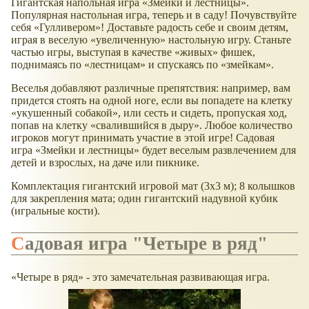
Гигантская напольная игра
Змейки и лестницы
.
Популярная настольная игра, теперь и в саду! Почувствуйте
себя
Гулливером
! Доставьте радость себе и своим детям,
играя в веселую
увеличенную
настольную игру. Станьте
частью игры, выступая в качестве
живых
фишек,
поднимаясь по
лестницам
и спускаясь по
змейкам
.
Веселья добавляют различные препятствия: например, вам
придется стоять на одной ноге, если вы попадете на клетку
укушенный собакой
, или сесть и сидеть, пропуская ход,
попав на клетку
свалившийся в дыру
. Любое количество
игроков могут принимать участие в этой игре! Садовая
игра
Змейки и лестницы
будет веселым развлечением для
детей и взрослых, на даче или пикнике.
Комплектация гигантский игровой мат (3x3 м); 8 колышков
для закрепления мата; один гигантский надувной кубик
(игральные кости).
Садовая игра "Четыре в ряд"
Четыре в ряд
- это замечательная развивающая игра.