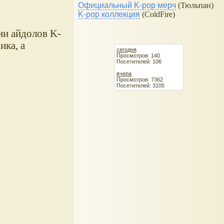
Официальный K-pop мерч
(Тюльпан)
K-pop коллекция
(ColdFire)
ии айдолов K-
ика, а
сегодня
Просмотров: 140
Посетителей: 106
вчера
Просмотров: 7362
Посетителей: 3105