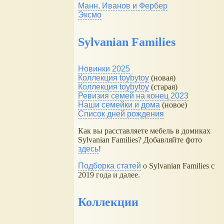
Манн, Иванов и Фербер
Эксмо
Sylvanian Families
Новинки 2025
Коллекция toybytoy
(новая)
Коллекция toybytoy
(старая)
Ревизия семей на конец 2023
Наши семейки и дома
(новое)
Список дней рождения
Как вы расставляете мебель в домиках
Sylvanian Families? Добавляйте фото
здесь
!
Подборка статей
о Sylvanian Families с
2019 года и далее.
Коллекции