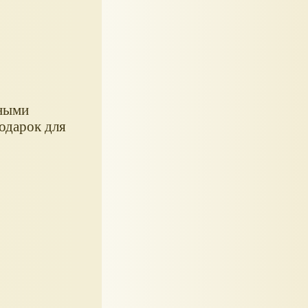
вными
одарок для