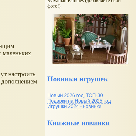
Sylvanian Families (добавляйте свои
фото!):
оящим
х маленьких
гут настроить
Новинки игрушек
м дополнением
Новый 2026 год, ТОП-30
Подарки на Новый 2025 год
Игрушки 2024 - новинки
Книжные новинки