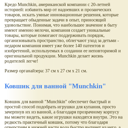
Кредо Munchkin, американской компании с 20-летней
историей: избавить мир от надоевших и прозаических
товаров, искать умные инновационные решения, которые
превращает обыденные задачи в опыт, приносящий
удовольствие. Понимая, что наибольшее значение в быту
имеют именно мелочи, компания создает уникальные
товары, которые помогают поддерживать порядок,
организовывать пространство, облегчают уход за детьми -
недаром компания имеет уже более 140 патентов и
изобретений, используемых в создании ее неповторимой и
оригинальной продукции. Munchkin делает жизнь
родителей легче!
Размер органайзера: 37 см х 27 см х 21 см.
Ковшик для ванной "Munchkin"
Ковшик для ванной "Munchkin" обеспечит быстрый и
простой способ подобрать игрушки для купания, просто
зачерпнув их из ванной, а благодаря прозрачному корпусу
вы можете видеть, какие игрушки находятся внутри. Это на
редкость практичный ковшик, потому что благодаря
отверстиям в нижней части вода быстро вытечет из него, а