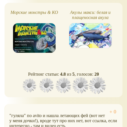
Морские монстры & КО
Акулы макси: белая и
плащеносная акула
Рейтинг статьи:
4.8
из
5
, голосов:
20
"гуляла" по avito и нашла летающих фей (вот нет
у меня дочки!), вроде тут про них нет, вот ссылка, если
интересно - там и видео есть