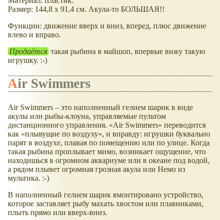
Материал: пластик.
Размер: 144,8 х 91,4 см. Акула-то БОЛЬШАЯ!!
Функции: движение вверх и вниз, вперед, плюс движение
влево и вправо.
Продаётся
такая рыбина в майшоп, впервые вижу такую
игрушку. :-)
Air Swimmers
Air Swimmers – это наполненный гелием шарик в виде
акулы или рыбы-клоуна, управляемые пультом
дистанционного управления.
Air Swimmers
переводится
как
плывущие по воздуху
, и вправду: игрушки буквально
парят в воздухе, плавая по помещению или по улице. Когда
такая рыбина проплывает мимо, возникает ощущение, что
находишься в огромном аквариуме или в океане под водой,
а рядом плывет огромная грозная акула или Немо из
мультика. :-)
В наполненный гелием шарик вмонтировано устройство,
которое заставляет рыбу махать хвостом или плавниками,
плыть прямо или вверх-вниз.