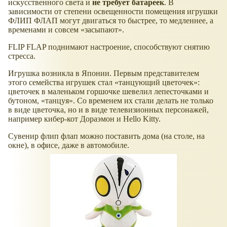
искусственного света и
не требует батареек
. В
зависимости от степени освещенности помещения игрушки
ФЛИП ФЛАП могут двигаться то быстрее, то медленнее, а
временами и совсем
засыпают
.
FLIP FLAP поднимают настроение, способствуют снятию
стресса.
Игрушка возникла в Японии. Первым представителем
этого семейства игрушек стал
танцующий цветочек
:
цветочек в маленьком горшочке шевелил лепесточками и
бутоном,
танцуя
. Со временем их стали делать не только
в виде цветочка, но и в виде телевизионных персонажей,
например кибер-кот Дораэмон и Hello Kitty.
Cувенир флип флап можно поставить дома (на столе, на
окне), в офисе, даже в автомобиле.