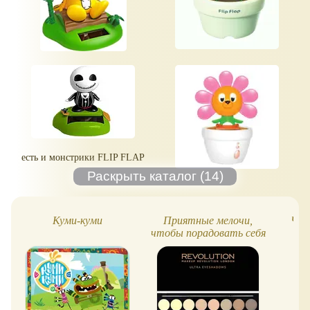
есть и монстрики FLIP FLAP
Куми-куми
Приятные мелочи,
Чеб
чтобы порадовать себя
прямо сейчас