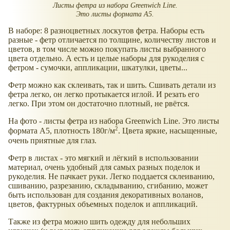
Листы фетра из набора Greenwich Line.
Это листы формата А5.
В наборе: 8 разноцветных лоскутов фетра. Наборы есть
разные - фетр отличается по толщине, количеству листов и
цветов, в том числе можно покупать листы выбранного
цвета отдельно. А есть и целые наборы для рукоделия с
фетром - сумочки, аппликации, шкатулки, цветы...
Фетр можно как склеивать, так и шить. Сшивать детали из
фетра легко, он легко протыкается иглой. И резать его
легко. При этом он достаточно плотный, не рвётся.
На фото - листы фетра из набора Greenwich Line. Это листы
2
формата А5, плотность 180г/м
. Цвета яркие, насыщенные,
очень приятные для глаз.
Фетр в листах - это мягкий и лёгкий в использовании
материал, очень удобный для самых разных поделок и
рукоделия. Не пачкает руки. Легко поддается склеиванию,
сшиванию, разрезанию, складыванию, сгибанию, может
быть использован для создания декоративных воланов,
цветов, фактурных объемных поделок и аппликаций.
Также из фетра можно шить одежду для небольших