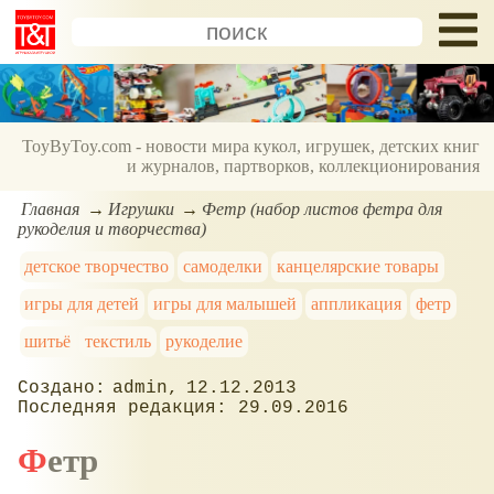
ToyByToy.com - новости мира кукол, игрушек, детских книг
и журналов, партворков, коллекционирования
Главная
Игрушки
Фетр (набор листов фетра для
рукоделия и творчества)
детское творчество
самоделки
канцелярские товары
игры для детей
игры для малышей
аппликация
фетр
шитьё
текстиль
рукоделие
admin
12.12.2013
29.09.2016
Фетр