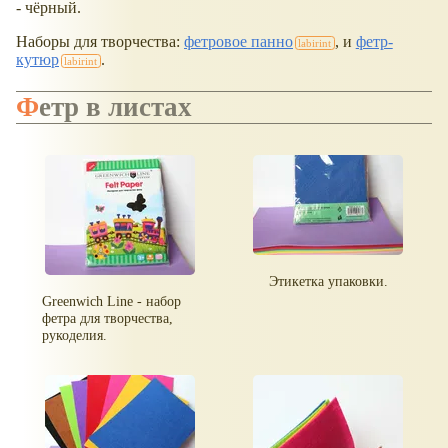
- чёрный.
Наборы для творчества:
фетровое панно
, и
фетр-
кутюр
.
Фетр в листах
Этикетка упаковки.
Greenwich Line - набор
фетра для творчества,
рукоделия.