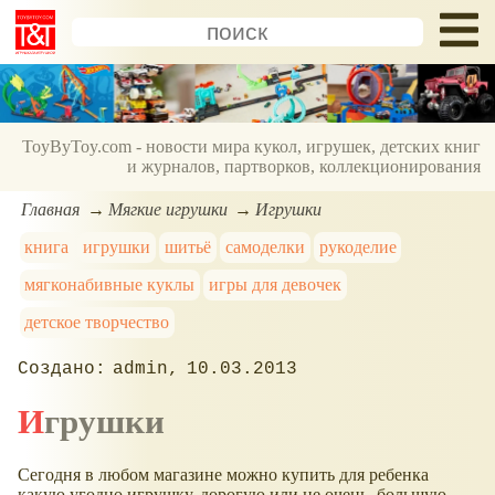
ToyByToy.com - новости мира кукол, игрушек, детских книг
и журналов, партворков, коллекционирования
Главная
Мягкие игрушки
Игрушки
книга
игрушки
шитьё
самоделки
рукоделие
мягконабивные куклы
игры для девочек
детское творчество
admin
10.03.2013
Игрушки
Сегодня в любом магазине можно купить для ребенка
какую угодно игрушку, дорогую или не очень, большую