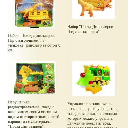
Набор "Поезд Динозавров.
Нэд с вагончиком".
Набор "Поезд Динозавров.
Нэд с вагончиком", в
упаковке, динозавр высотой 6
см.
Игрушечный
Управлять поездом очень
радиоуправляемый поезд с
легко - на пульте управления
вагончиком своим внешнем
есть две кнопки, с помощью
видом повторяет знаменитый
которых можно управлять
паровоз из мультсериала
движение поезда вперёд,
"Поезд Динозавров".
поворотом вправо и влево и