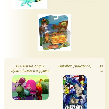
BUDDI на Netflix:
Dinofroz (Динофроз)
Задан
мультфильм и игрушки
из Ч