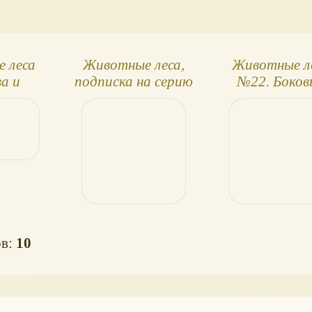
 леса
Животные леса,
Животные л
а и
подписка на серию
№22. Боков
нок
стенки до
ов:
10