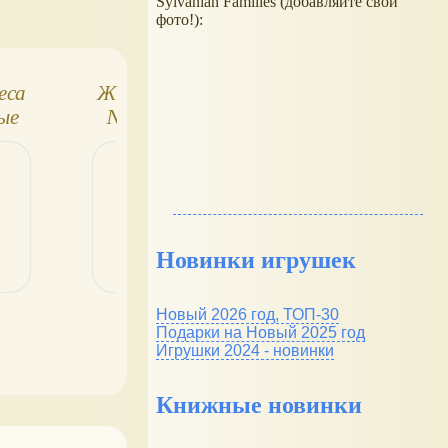
Sylvanian Families (добавляйте свои
фото!):
еса
Животные леса
Животные в лес
ые
№32. Лесник,
(журнал-партво
ма
ежиха
ДеАгостини)
Новинки игрушек
Новый 2026 год, ТОП-30
Подарки на Новый 2025 год
Игрушки 2024 - новинки
Книжные новинки