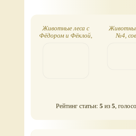
Животные леса с
Животные
Фёдором и Фёклой,
№4, сов
буклет
жеребё
Рейтинг статьи:
5
из
5
, голос