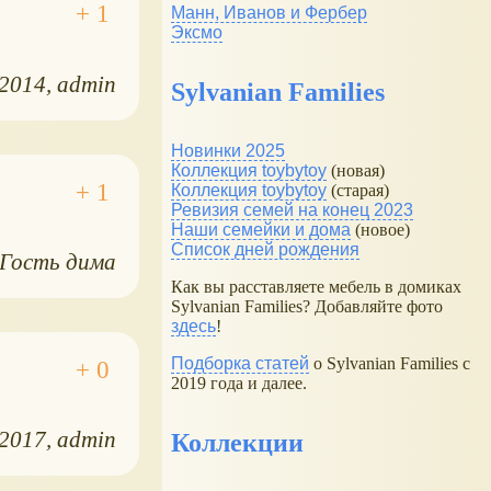
Манн, Иванов и Фербер
Эксмо
.2014
admin
Sylvanian Families
Новинки 2025
Коллекция toybytoy
(новая)
Коллекция toybytoy
(старая)
Ревизия семей на конец 2023
Наши семейки и дома
(новое)
Список дней рождения
Гость дима
Как вы расставляете мебель в домиках
Sylvanian Families? Добавляйте фото
здесь
!
Подборка статей
о Sylvanian Families с
2019 года и далее.
.2017
admin
Коллекции