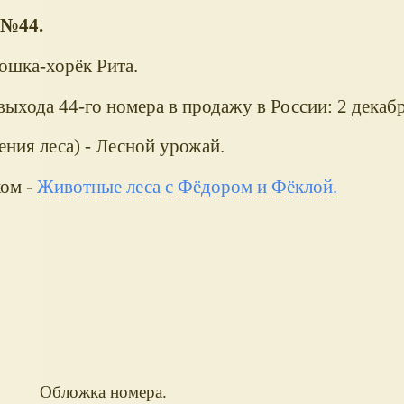
 №44.
ошка-хорёк Рита.
ыхода 44-го номера в продажу в России: 2 декабр
ения леса) - Лесной урожай.
ком -
Животные леса с Фёдором и Фёклой.
Обложка номера.