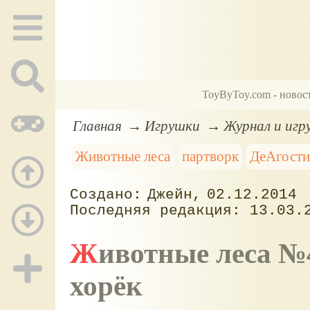
ToyByToy.com - новос
Главная
Игрушки
Журнал и игр
Животные леса
партворк
ДеАгост
Джейн
02.12.2014
13.03.
Животные леса №44. Куст черники, крошка-
хорёк