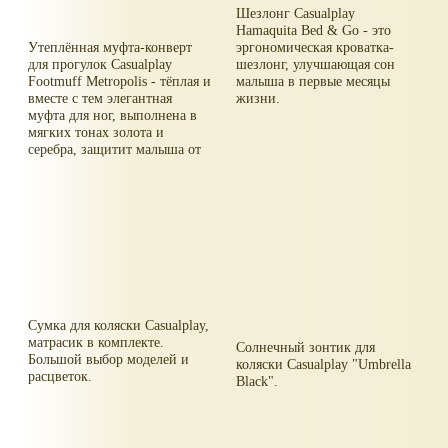
Шезлонг Casualplay
Hamaquita Bed & Go - это
Утеплённая муфта-конверт
эргономическая кроватка-
для прогулок Casualplay
шезлонг, улучшающая сон
Footmuff Metropolis - тёплая и
малыша в первые месяцы
вместе с тем элегантная
жизни.
муфта для ног, выполнена в
мягких тонах золота и
серебра, защитит малыша от
холода и ветра.
Сумка для коляски Casualplay,
матрасик в комплекте.
Солнечный зонтик для
Большой выбор моделей и
коляски Casualplay "Umbrella
расцветок.
Black".