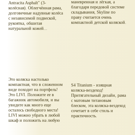
маневренная и лёгкая, а
Antracita Asphalt" (3-
благодаря передовой системе
колёсная). Облегчённая рама,
складывания, Skyline по
долговечные надувные колёса
праву считается очень
с независимой подвеской,
компактной детской коляской.
рукоятка, обшитая
натуральной кожей...
Это коляска настолько
компактная, что в сложенном
S4 Titanium - изящная
виде походит на портфель!
коляска-вездеход!
Это LIVI. Положите ее в
Притягательный дизайн, рама
багажник автомобиля, и вы
с матовым титановым
увидите как много еще
блеском, эта коляска-вездеход
осталось свободного места!
сочетает в себе стиль и
LIVI можно убрать в любой
практичность.
шкаф и положить на любую
полку в ограниченном
пространстве...