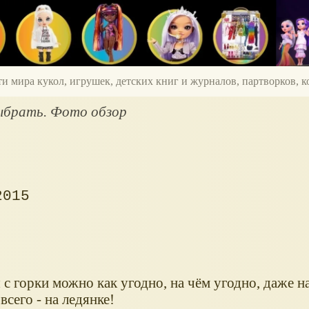
ти мира кукол, игрушек, детских книг и журналов, партворков,
выбрать. Фото обзор
2015
 с горки можно как угодно, на чём угодно, даже н
всего - на ледянке!