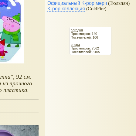
Официальный K-pop мерч
(Тюльпан)
K-pop коллекция
(ColdFire)
сегодня
Просмотров: 140
Посетителей: 106
вчера
Просмотров: 7362
Посетителей: 3105
ппа", 92 см.
 из прочного
о пластика.