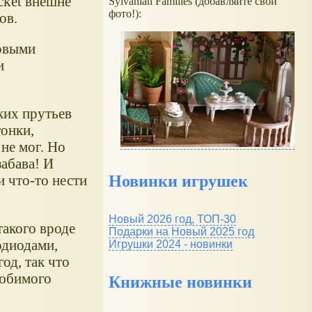
cket внешне
Sylvanian Families (добавляйте свои
фото!):
ов.
овыми
и
ких прутьев
тонки,
не мог. Но
забава! И
Новинки игрушек
и что-то нести
Новый 2026 год, ТОП-30
такого вроде
Подарки на Новый 2025 год
одиодами,
Игрушки 2024 - новинки
од, так что
любимого
Книжные новинки