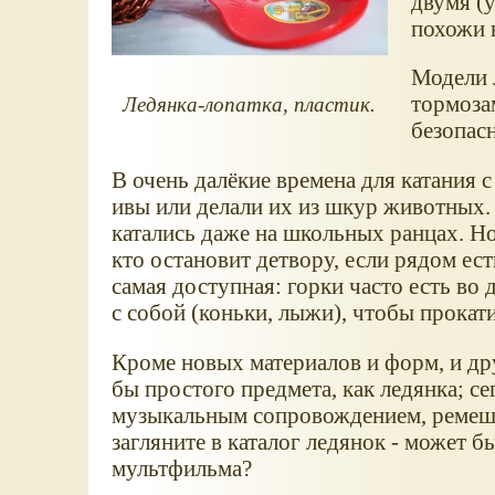
двумя (у
похожи н
Модели 
тормоза
Ледянка-лопатка, пластик.
безопасн
В очень далёкие времена для катания 
ивы или делали их из шкур животных. 
катались даже на школьных ранцах. Но
кто остановит детвору, если рядом ест
самая доступная: горки часто есть во 
с собой (коньки, лыжи), чтобы прокати
Кроме новых материалов и форм, и дру
бы простого предмета, как ледянка; с
музыкальным сопровождением, ремешк
загляните в каталог ледянок - может 
мультфильма?