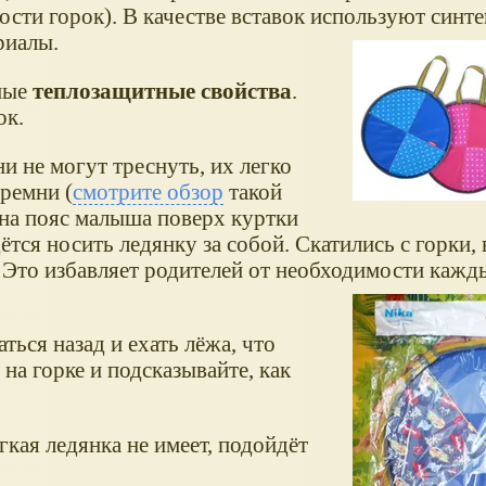
сти горок). В качестве вставок используют синте
риалы.
ные
теплозащитные свойства
.
ок.
и не могут треснуть, их легко
ремни (
смотрите обзор
такой
 на пояс малыша поверх куртки
ётся носить ледянку за собой. Скатились с горки, 
. Это избавляет родителей от необходимости кажд
ься назад и ехать лёжа, что
 на горке и подсказывайте, как
кая ледянка не имеет, подойдёт