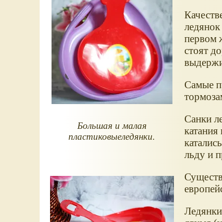
Качеств
ледянок 
первом 
стоят до
выдержи
Самые п
тормоза
Санки л
Большая и малая
катания 
пластиковыеледянки.
каталис
льду и 
Существ
европей
Ледянки,