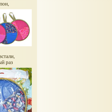
пон,
встали,
ый раз