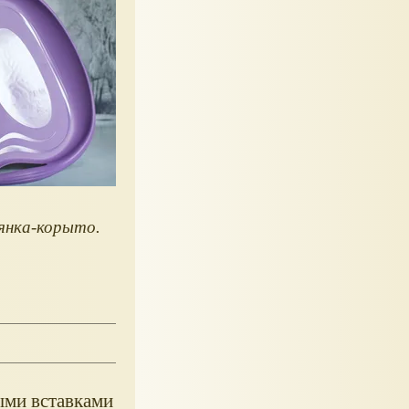
янка-корыто.
ыми вставками