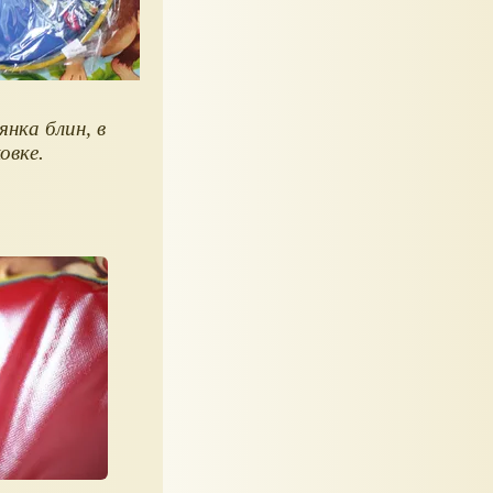
янка блин, в
овке.