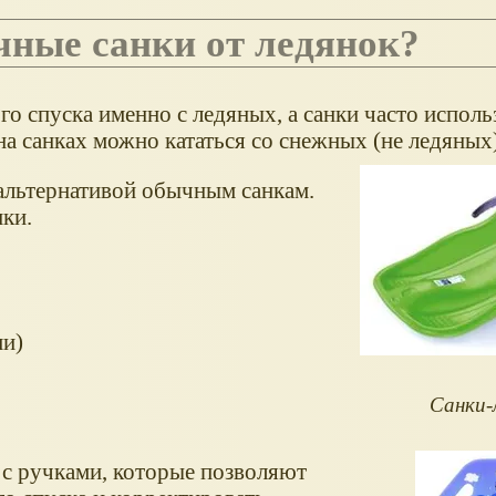
чные санки от ледянок?
о спуска именно с ледяных, а санки часто испол
 на санках можно кататься со снежных (не ледяных
альтернативой обычным санкам.
нки.
ми)
Санки-
с ручками, которые позволяют