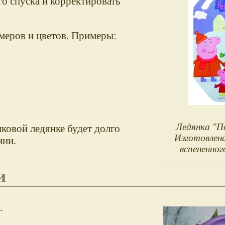
о спуска и корректировать
меров и цветов. Примеры:
Ледянка "Пе
ковой ледянке будет долго
Изготовлена
нии.
вспененног
и
к.