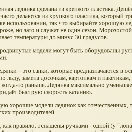
енная ледянка сделана из крепкого пластика. Деш
часто делаются из хрупкого пластика, который тр
же использовании, так что выбирайте хорошую ле
роже, но зато и служат не один сезон. Морозосто
вает температуры до минус 30 градусов.
родвинутые модели могут быть оборудованы рул
ми.
едянки – это санки, которые предназначаются в о
по льду, замена досочкам, картонкам и пакетикам,
ь когда-то раньше. Ледянка максимально уменьшае
придаёт быструю скорость катанию.
ую хорошие модели ледянок как отечественных, т
ских производителей.
 как правило, оснащены ручками - одной (у "лопа