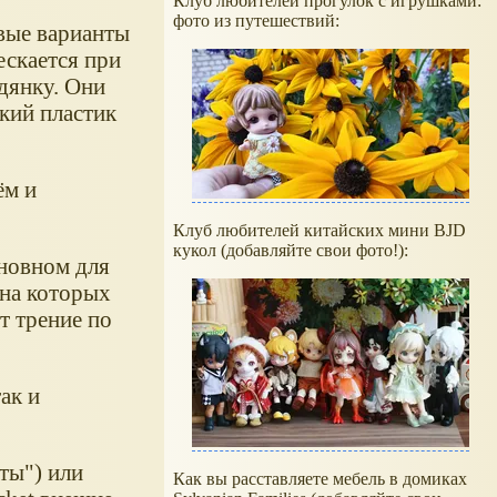
Клуб любителей прогулок с игрушками:
фото из путешествий:
ёвые варианты
ескается при
дянку. Они
йкий пластик
ём и
Клуб любителей китайских мини BJD
кукол (добавляйте свои фото!):
сновном для
 на которых
т трение по
ак и
ты") или
Как вы расставляете мебель в домиках