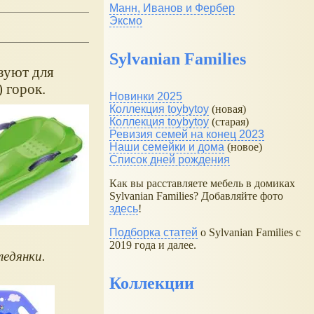
Манн, Иванов и Фербер
Эксмо
Sylvanian Families
ьзуют для
) горок.
Новинки 2025
Коллекция toybytoy
(новая)
Коллекция toybytoy
(старая)
Ревизия семей на конец 2023
Наши семейки и дома
(новое)
Список дней рождения
Как вы расставляете мебель в домиках
Sylvanian Families? Добавляйте фото
здесь
!
Подборка статей
о Sylvanian Families с
2019 года и далее.
ледянки.
Коллекции