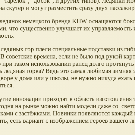
 "тарелок", "досок", и других типов). Ледянки Ro
а скутер и могут разместить сразу двух пассажир
ледянок немецкого бренда KHW оснащаются бок
ми, что существенно улучшает их управляемость 
ость.
с ледяных гор плели специальные подставки из гиб
В советские времена, если не было под рукой кар
 при таком использовании ранец долго протянуть 
ь ледяная горка? Ведь это самая любимая зимняя 
дворе у дома или у школы, не нужно никуда ехать 
ться.
гие инновации приходят к область изготовления 
егодня на рынке можно найти модели даже со свет
ами с застёжками. Новинки появляются каждый г
быть, есть вариант с изображением героев вашего 