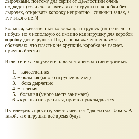
дырочками, поэтому для серий от ДеАгостини очень
подходит (если складывать такие игрушки в коробки без
дырочек, открывать коробку неприятно - сильный запах, а
тут такого нет)!
Большая, качественная коробка для игрушек (или ещё чего
нибудь, но я использую её именно как
игрушку для коробок
коробку для игрушек). Под словом
качественная
я
обозначаю, что пластик не хрупкий, коробка не пахнет,
приятно блестит.
Итак, сейчас вы узнаете плюсы и минусы этой корзинки:
+ качественная
+ большая (много игрушек влезет)
+ бока дырчатые
+ зелёная
- большая (много места занимает)
- крышка не крепится, просто приклыдвается
Вы наверно спросите, какой смысл от "дырчатых" боков. А
такой, что игрушки всё время будут