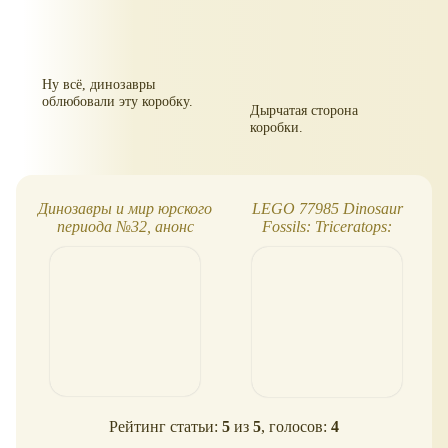
Ну всё, динозавры
облюбовали эту коробку.
Дырчатая сторона
коробки.
Динозавры и мир юрского
LEGO 77985 Dinosaur
периода №32, анонс
Fossils: Triceratops:
собираем окаменелости
трицератопса!
Рейтинг статьи:
5
из
5
, голосов:
4