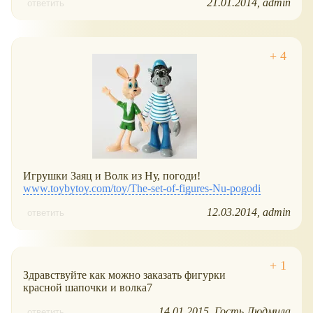
21.01.2014
admin
ответить
Игрушки Заяц и Волк из Ну, погоди!
www.toybytoy.com/toy/The-set-of-figures-Nu-pogodi
12.03.2014
admin
ответить
Здравствуйте как можно заказать фигурки
красной шапочки и волка7
14.01.2015
Гость Людмила
ответить