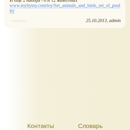
И ещё 2 набора - 6 и 12 животных
www.toybytoy.com/toy/Set_animals_and_birds_set_of_poul
try
25.10.2013
admin
ответить
Контакты
Словарь