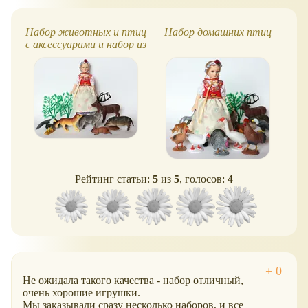
Набор животных и птиц
Набор домашних птиц
Фи
с аксессуарами и набор из
12-ти домашних
животных
Рейтинг статьи:
5
из
5
, голосов:
4
Не ожидала такого качества - набор отличный,
очень хорошие игрушки.
Мы заказывали сразу несколько наборов, и все