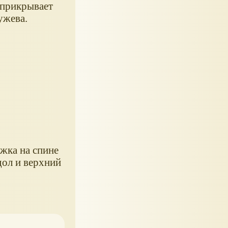
 прикрывает
ужева.
ежка на спине
дол и верхний