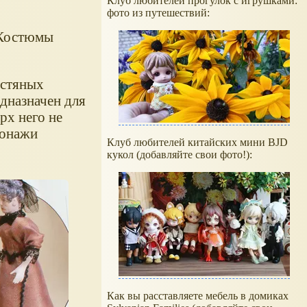
Клуб любителей прогулок с игрушками:
фото из путешествий:
. Костюмы
рстяных
едназначен для
рх него не
сонажи
Клуб любителей китайских мини BJD
кукол (добавляйте свои фото!):
Как вы расставляете мебель в домиках