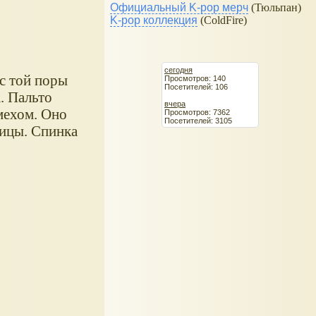
Официальный K-pop мерч
(Тюльпан)
K-pop коллекция
(ColdFire)
сегодня
с той поры
Просмотров: 140
Посетителей: 106
. Пальто
вчера
мехом. Оно
Просмотров: 7362
Посетителей: 3105
вицы. Спинка