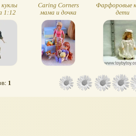
 куклы
Caring Corners
Фарфоровые к
 1:12
мама и дочка
дети
ов:
1