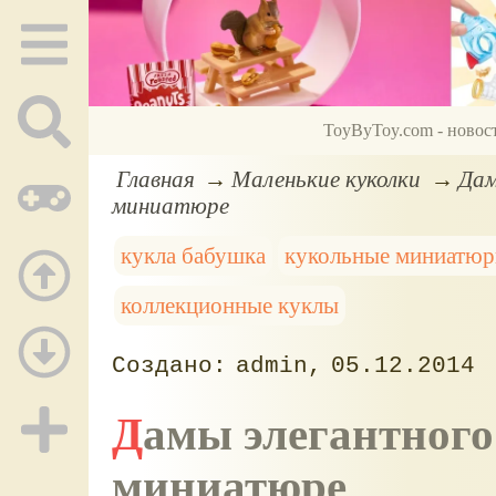
ToyByToy.com - новос
Главная
Маленькие куколки
Дам
миниатюре
кукла бабушка
кукольные миниатю
коллекционные куклы
admin
05.12.2014
Дамы элегантного возраста в кукольной
миниатюре