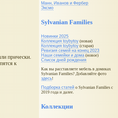
Манн, Иванов и Фербер
Эксмо
Sylvanian Families
Новинки 2025
Коллекция toybytoy
(новая)
Коллекция toybytoy
(старая)
Ревизия семей на конец 2023
Наши семейки и дома
(новое)
ли прически.
Список дней рождения
пятся к
Как вы расставляете мебель в домиках
Sylvanian Families? Добавляйте фото
здесь
!
Подборка статей
о Sylvanian Families с
2019 года и далее.
Коллекции