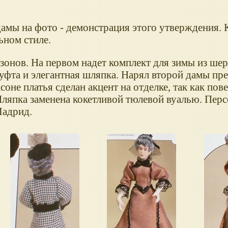
-дамы на фото - демонстрация этого утверждения
ьном стиле.
езонов. На первом надет комплект для зимы из ше
муфта и элегантная шляпка. Нарял второй дамы пр
оне платья сделан акцент на отделке, так как пове
Шляпка заменена кокетливой тюлевой вуалью. Пер
Мадрид.