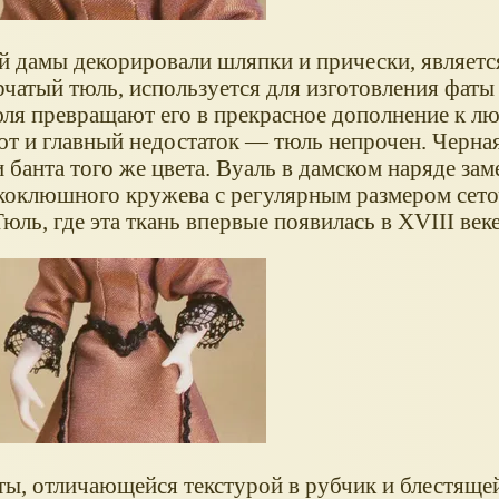
й дамы декорировали шляпки и прически, являетс
рчатый тюль, используется для изготовления фаты 
юля превращают его в прекрасное дополнение к л
ют и главный недостаток — тюль непрочен. Черна
 банта того же цвета. Вуаль в дамском наряде зам
коклюшного кружева с регулярным размером сето
ль, где эта ткань впервые появилась в XVIII веке
ты, отличающейся текстурой в рубчик и блестяще