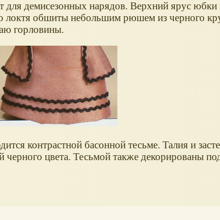
т для демисезонных нарядов. Верхний ярус юбки
до локтя обшиты небольшим рюшем из черного кр
раю горловины.
дится контрастной басонной тесьме. Талия и заст
 черного цвета. Тесьмой также декорированы по