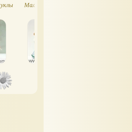
уклы
Маленькие куклы и
Куклы дворецкие
семьи,
кукольной
викторианский
миниатюре
стиль