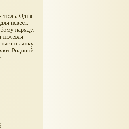
я тюль. Одна
для невест.
юбому наряду.
я тюлевая
еняет шляпку.
чки. Родиной
.
й