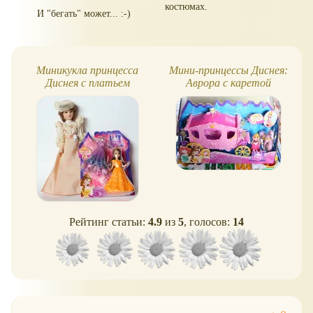
костюмах.
И "бегать" может... :-)
Миникукла принцесса
Мини-принцессы Диснея:
Диснея с платьем
Аврора с каретой
MagiClip - Белль
Рейтинг статьи:
4.9
из
5
, голосов:
14