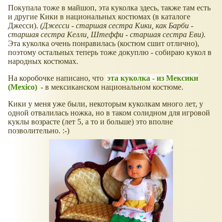
Покупала тоже в майшоп, эта куколка здесь, также там есть
и другие Кики в национальных костюмах (в каталоге
Джесси).
(Джесси - старшая сестра Кики, как Барби -
старшая сестра Келли, Штеффи - старшая сестра Еви).
Эта куколка очень понравилась (костюм сшит отлично),
поэтому остальных теперь тоже докуплю - собираю кукол в
народных костюмах.
На коробочке написано, что
эта куколка - из Мексики
(Mexico)
- в мексиканском национальном костюме.
Кики у меня уже были, некоторым куколкам много лет, у
одной отвалилась ножка, но в таком солидном для игровой
куклы возрасте (лет 5, а то и больше) это вполне
позволительно. :-)