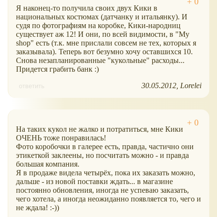
Я наконец-то получила своих двух Кики в
национальных костюмах (датчанку и итальянку). И
судя по фотографиям на коробке, Кики-народниц
существует аж 12! И они, по всей видимости, в "My
shop" есть (т.к. мне прислали совсем не тех, которых я
заказывала). Теперь вот безумно хочу оставшихся 10.
Снова незапланированные "кукольные" расходы...
Придется грабить банк :)
30.05.2012
Lorelei
ответить
На таких кукол не жалко и потратиться, мне Кики
ОЧЕНЬ тоже понравилась!
Фото коробочки в галерее есть, правда, частично они
этикеткой заклеены, но посчитать можно - и правда
большая компания.
Я в продаже видела четырёх, пока их заказать можно,
дальше - из новой поставки ждать... в магазине
постоянно обновления, иногда не успеваю заказать,
чего хотела, а иногда неожиданно появляется то, чего и
не ждала! :-))