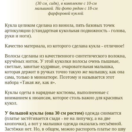
(30 см, сидя), в комплекте с 10-см
малышкой. На фото рядом с 18-см
фарфоровой куклой.
Кукла целиком сделана из винила, пять базовых точек
артикуляции (стандартная кукольная подвижность - голова,
руки и ноги).
Качество материала, из которого сделана кукла - отличное!
Волосы сделаны из качественного синтетического волокна,
кручёных ниток. У этой куколки волосы очень пышные,
светлые, завитые кудрявые, очаровательная малышка,
которая держит в ручках точно такую же малышку, как она
сама, только в миниатюре. Поэтому и называется этот
набора
Такая же, как я
.
Куклы одеты в нарядные костюмы, выполненные с
вниманием к нюансам, которое столь важно для красивых
кукол.
У большой куклы (она 30 см ростом)
одежда снимается
(платье застёгивается сзади - не на липучку, а на две
кнопочки), а вот у малышки одежда оказалась несъёмной.
Застёжки нет. Но, в общем, можно распороть платье по шву