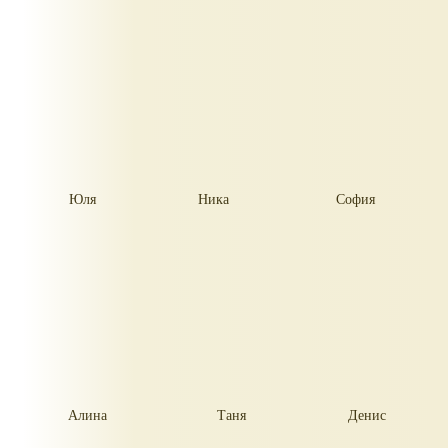
Юля
Ника
София
Алина
Таня
Денис