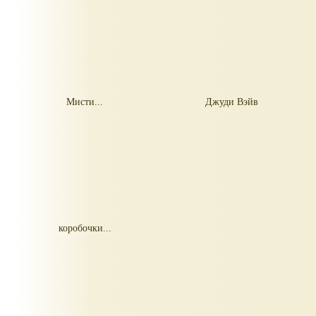
Мисти...
Джуди Вэйв
коробочки...