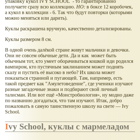
упаковку кукол IVY SCHOOL - то гарантированно
получаете сразу всю коллекцию.
НО:
в боксе 12 коробочек,
а кукол в коллекции - 6. Так что будут повторки (которыми
можно меняться или дарить).
Куклы раскрашена вручную, качественно детализированы.
Куклы размером 8 см.
В одной очень далёкой стране живут мальчики и девочки.
Они не совсем обычные дети. Да и как может быть
обычным тот, кто умеет оборачиваться кошкой иди родился
вампиром, кто пустячным заклинанием может поднять
скалу и пустить её высоко в небо? Их школа может
показаться странной и пугающей. Там, например, есть
такой предмет как "Амулетоведение", где ученики изучают
разные загадочные знаки и подбирают свой личный
талисман. Или вот ещё «Монстробиология», ну модно даже
по названию догадаться, что там изучают. Итак, добро
пожаловать в самую таинственную школу на свете — Ivy
School.
Ivy School, куклы с мармеладом