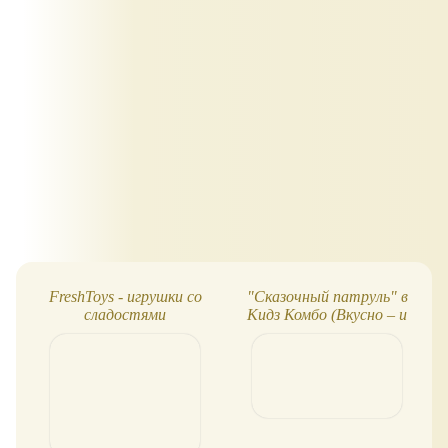
FreshToys - игрушки со
"Сказочный патруль" в
сладостями
Кидз Комбо (Вкусно – и
точка)