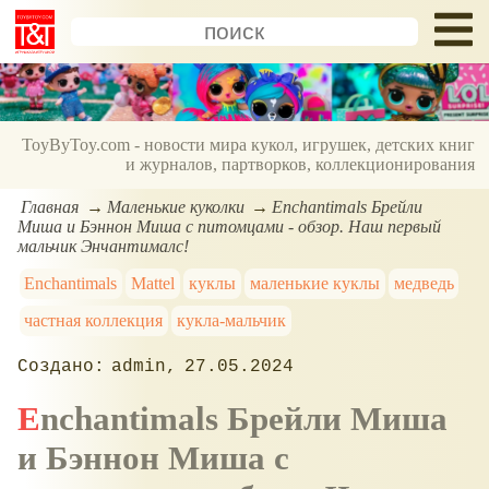
ToyByToy.com - новости мира кукол, игрушек, детских книг
и журналов, партворков, коллекционирования
Главная
Маленькие куколки
Enchantimals Брейли
Миша и Бэннон Миша с питомцами - обзор. Наш первый
мальчик Энчантималс!
Enchantimals
Mattel
куклы
маленькие куклы
медведь
частная коллекция
кукла-мальчик
admin
27.05.2024
Enchantimals Брейли Миша
и Бэннон Миша с