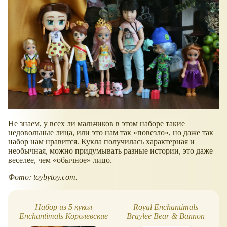
Не знаем, у всех ли мальчиков в этом наборе такие
недовольные лица, или это нам так
повезло
, но даже так
набор нам нравится. Кукла получилась характерная и
необычная, можно придумывать разные истории, это даже
веселее, чем
обычное
лицо.
Фото: toybytoy.com.
Набор из 5 кукол
Royal Enchantimals
Enchantimals Королевские
Braylee Bear & Bannon
друзья (с мальчиком
Bear, мишки