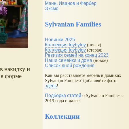
Манн, Иванов и Фербер
Эксмо
Sylvanian Families
Новинки 2025
Коллекция toybytoy
(новая)
Коллекция toybytoy
(старая)
Ревизия семей на конец 2023
Наши семейки и дома
(новое)
Список дней рождения
 в накидку и
 в форме
Как вы расставляете мебель в домиках
Sylvanian Families? Добавляйте фото
здесь
!
Подборка статей
о Sylvanian Families с
2019 года и далее.
Коллекции