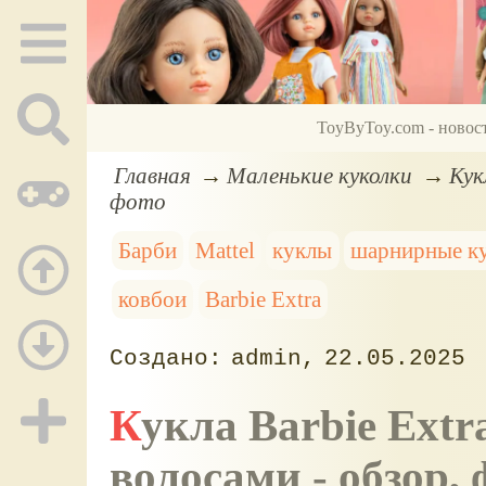
ToyByToy.com - новос
Главная
Маленькие куколки
Кук
фото
Барби
Mattel
куклы
шарнирные к
ковбои
Barbie Extra
admin
22.05.2025
Кукла Barbie Extra Mini - Fly с яркими розовыми
волосами - обзор, 