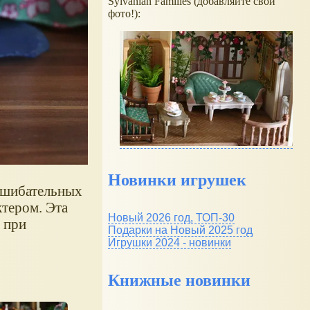
Sylvanian Families (добавляйте свои
фото!):
Новинки игрушек
сшибательных
ктером. Эта
Новый 2026 год, ТОП-30
 при
Подарки на Новый 2025 год
Игрушки 2024 - новинки
Книжные новинки