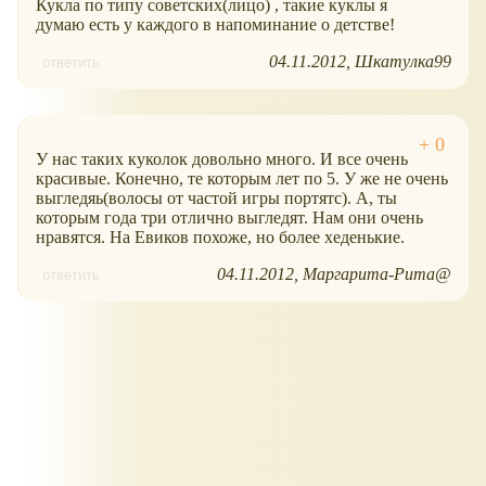
Кукла по типу советских(лицо) , такие куклы я
думаю есть у каждого в напоминание о детстве!
04.11.2012
Шкатулка99
ответить
У нас таких куколок довольно много. И все очень
красивые. Конечно, те которым лет по 5. У же не очень
выгледяь(волосы от частой игры портятс). А, ты
которым года три отлично выгледят. Нам они очень
нравятся. На Евиков похоже, но более хеденькие.
04.11.2012
Маргарита-Рита@
ответить