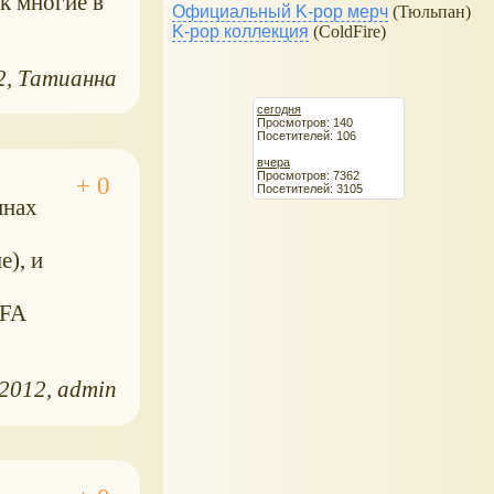
к многие в
Официальный K-pop мерч
(Тюльпан)
K-pop коллекция
(ColdFire)
2
Татианна
сегодня
Просмотров: 140
Посетителей: 106
вчера
Просмотров: 7362
Посетителей: 3105
инах
е), и
EFA
.2012
admin