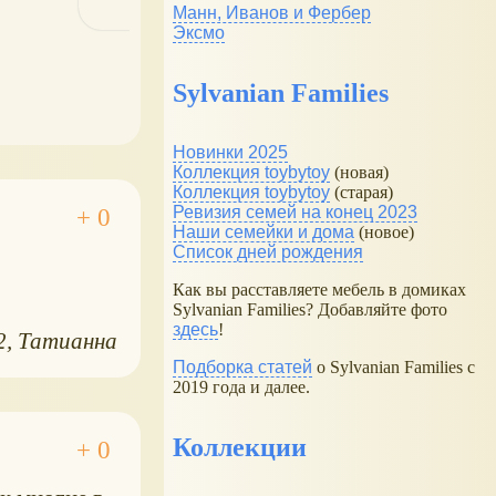
Манн, Иванов и Фербер
Эксмо
Sylvanian Families
Новинки 2025
Коллекция toybytoy
(новая)
Коллекция toybytoy
(старая)
Ревизия семей на конец 2023
Наши семейки и дома
(новое)
Список дней рождения
Как вы расставляете мебель в домиках
Sylvanian Families? Добавляйте фото
здесь
!
2
Татианна
Подборка статей
о Sylvanian Families с
2019 года и далее.
Коллекции