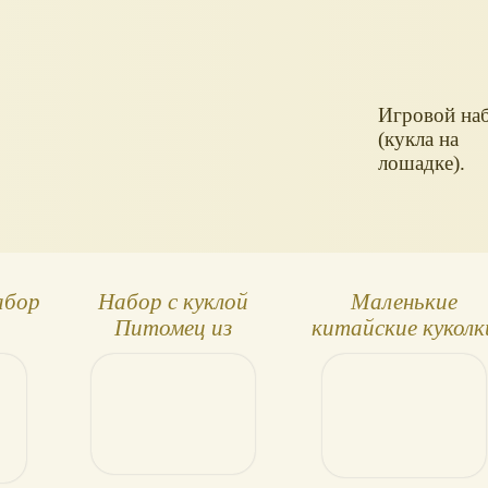
Игровой на
(кукла на
лошадке).
абор
Набор с куклой
Маленькие
Питомец из
китайские куколк
джунглей
ZZ Toy`s