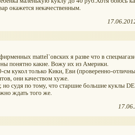
ебенка маленькую куклу до 40 руб.Хотя боюсь ка
овар окажется некачественным.
17.06.201
 фирменных mattel`овских я разве что в спецмагаз
ены понятно какие. Вожу их из Америки.
-см кукол только Кики, Еви (проверенно-отличны
тов, они качеством хуже.
т; но судя по тому, что старшие большие куклы D
жно ждать того же.
17.06