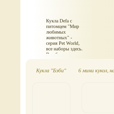
Кукла Defa с
питомцем "Мир
любимых
животных" -
серия Pet World,
все наборы здесь.
В наборе: кукла,
питомец,
аксессуары.
Кукла "Бэби"
6 мини кукол, н
Размер: 16,7 см.