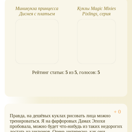
не знаю.
Миникукла принцесса
Куклы Magic Mixies
Диснея с платьем
Pixlings, серия
MagiClip - Белль
Shimmerverse
Рейтинг статьи:
5
из
5
, голосов:
5
Правда, на дешёвых куклах рисовать лица можно
тренироваться. Я на фарфоровых Дамах Эпохи
пробовала, можно будет что-нибудь из таких недорогих
достать из закромов. Очень интересно, как они