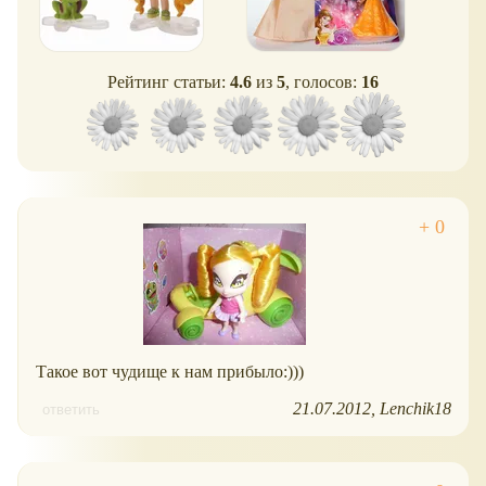
Рейтинг статьи:
4.6
из
5
, голосов:
16
Такое вот чудище к нам прибыло:)))
21.07.2012
Lenchik18
ответить