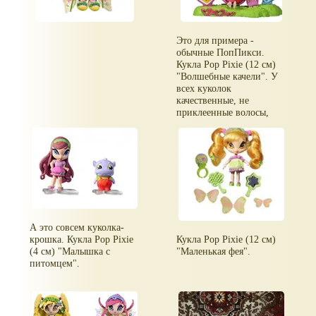
Это для примера -
обычные ПопПикси.
Кукла Pop Pixie (12 см)
"Волшебные качели". У
всех куколок
качественные, не
приклеенные волосы,
нарисованные глаза.
Голова, руки и ноги
двигаются, одежда и
обувь снимается.
А это совсем куколка-
крошка. Кукла Pop Pixie
Кукла Pop Pixie (12 см)
(4 см) "Малышка с
"Маленькая фея".
питомцем".