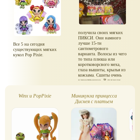
получила своих мягких
ПИКСИ. Они намного
лучше 15-ти
Все 5 на сегодня
сантиметрового
существующих мягких
варианта. Волосы из чего
кукол Pop Pixie.
то типа плюша или
коротковорсвого меха,
глаза вышиты, крылья из
кожзама. Сшиты очень
качественно, В планах
докупить оставшиеся 2
куколки. Лица сшиты из
Winx и PopPixie
Миникукла принцесса
шелковистого
Диснея с платьем
трикотажа.. В общем
покупкой довольна.
MagiClip - Белль
Стоит брать именно
25сантиметровый
вариант