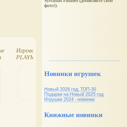
Sylvanian Families (добавляйте свои
фото!):
ые
Игровая комната,
Supersnake.io
ы
PLAYMOBIL 4287
а
Новинки игрушек
Новый 2026 год, ТОП-30
Подарки на Новый 2025 год
Игрушки 2024 - новинки
Книжные новинки