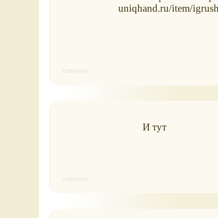
uniqhand.ru/item/igrus
ответить
И тут
ответить