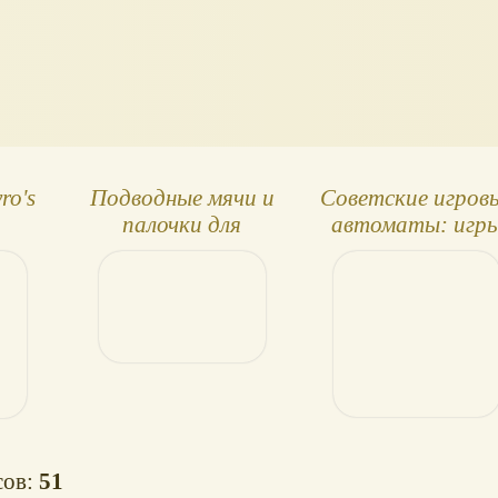
ro's
Подводные мячи и
Советские игров
палочки для
автоматы: игр
бассейнов
для компьютер
сов:
51