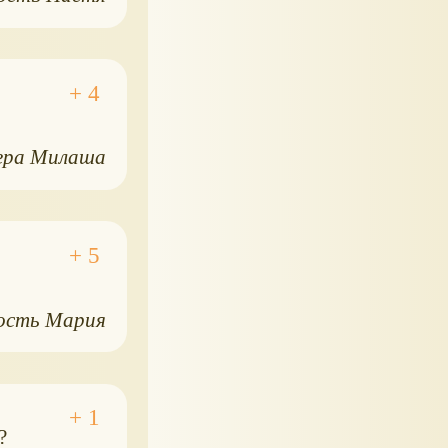
ера Милаша
ость Мария
?