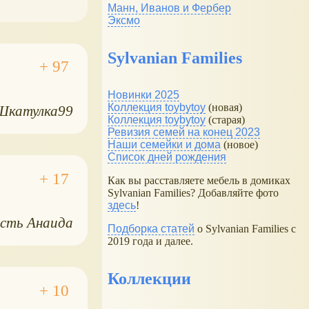
Манн, Иванов и Фербер
Эксмо
Sylvanian Families
Новинки 2025
Коллекция toybytoy
(новая)
Шкатулка99
Коллекция toybytoy
(старая)
Ревизия семей на конец 2023
Наши семейки и дома
(новое)
Список дней рождения
Как вы расставляете мебель в домиках
Sylvanian Families? Добавляйте фото
здесь
!
сть Анаида
Подборка статей
о Sylvanian Families с
2019 года и далее.
Коллекции