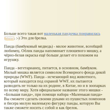
Больше всего такая вот
маленькая пандочка понравилась
. :-) Это для брелка.
Панда (бамбуковый медведь) - милое животное, всеобщий
любимец. Облик панды напоминает плюшевого мишку, а
чёрно-белая окраска ещё больше делает его похожим на
игрушку.
Панда - вегетарианец, питается, в основном, бамбуком.
Милый мишка является символом Всемирного фонда дикой
природы (WWF). Панда - исчезающий вид животного,
который находится под охраной WWF, их пытаются
разводить не только на их родине, в Китае, но и в зоопарках
по всему миру. Хотя официальное название этого мишки -
Большая панда
, при помощи набора
Маленькая панда
Вы сможете сделать своими руками из пушистых помпонов
и бисера милую маленькую фигурку панды, которую Вы
также сможете носить с собой и как брелок.