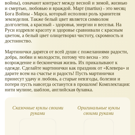
войны), означают контраст между весной и зимой, жизнью
и смертью, любовью и враждой. Март (martius) - это месяц
Бога Войны - Марса, который исполнял роль хранителя
земледелия. Также белый цвет является символом
долголетия, а красный - здоровья, энергии и веселья. На
Руси издревле красоту и здоровье сравнивали с красным
цветом, а белый цвет олицетворял чистоту, скромность и
достоинство.
Мартинички дарятся от всей души с пожеланиями радости,
добра, любви и молодости, потому что весна - это
возрождение и бесконечная жизнь. Их прикалывают к
одежде. Сделайте мартинички как праздник от
Клевера
и
дарите всем на счастье и радость! Пусть мартинички
принесут удачу и любовь, а старые невзгоды, болезни и
потери пусть навсегда останутся в прошлом! Комплектация:
нити мулине, шаблон, английская булавка.
Сказочные куклы своими
Оригинальные куклы
руками
своими руками