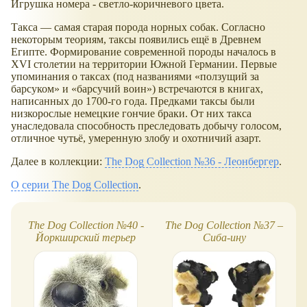
Игрушка номера - светло-коричневого цвета.
Такса — самая старая порода норных собак. Согласно
некоторым теориям, таксы появились ещё в Древнем
Египте. Формирование современной породы началось в
XVI столетии на территории Южной Германии. Первые
упоминания о таксах (под названиями «ползущий за
барсуком» и «барсучий воин») встречаются в книгах,
написанных до 1700-го года. Предками таксы были
низкорослые немецкие гончие браки. От них такса
унаследовала способность преследовать добычу голосом,
отличное чутьё, умеренную злобу и охотничий азарт.
Далее в коллекции:
The Dog Collection №36 - Леонбергер
.
О серии The Dog Collection
.
The Dog Collection №40 -
The Dog Collection №37 –
Йоркширский терьер
Сиба-ину