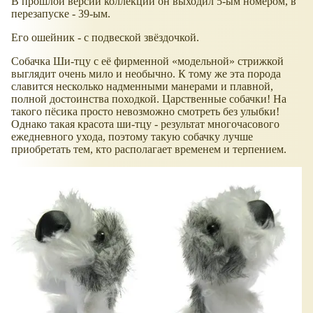
В прошлой версии коллекции он выходил 5-ым номером, в
перезапуске - 39-ым.
Его ошейник - с подвеской звёздочкой.
Собачка Ши-тцу с её фирменной «модельной» стрижкой
выглядит очень мило и необычно. К тому же эта порода
славится несколько надменными манерами и плавной,
полной достоинства походкой. Царственные собачки! На
такого пёсика просто невозможно смотреть без улыбки!
Однако такая красота ши-тцу - результат многочасового
ежедневного ухода, поэтому такую собачку лучше
приобретать тем, кто располагает временем и терпением.