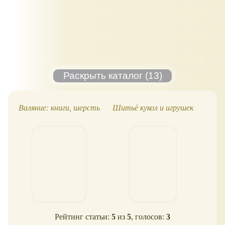
Валяние: книги, шерсть
Шитьё кукол и игрушек
И
Рейтинг статьи:
5
из
5
, голосов:
3