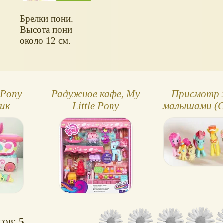
Брелки пони.
Высота пони
около 12 см.
 Pony
Радужное кафе, My
Присмотр 
вик
Little Pony
малышами (C
ного
Family Babysitt
My Little P
осов:
5