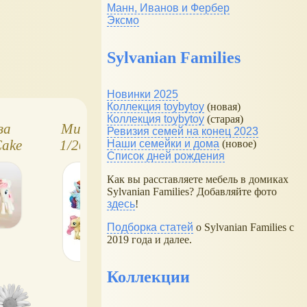
Манн, Иванов и Фербер
Эксмо
Sylvanian Families
Новинки 2025
Коллекция toybytoy
(новая)
Коллекция toybytoy
(старая)
за
Мини-пони серии
Мягкая игрушк
Ревизия семей на конец 2023
ake
1/2015, фигурки в
Пони принц Арм
Наши семейки и дома
(новое)
Список дней рождения
ing),
пакетиках
ony
Как вы расставляете мебель в домиках
Sylvanian Families? Добавляйте фото
здесь
!
Подборка статей
о Sylvanian Families с
2019 года и далее.
Коллекции