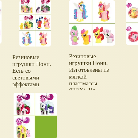
Резиновые
Резиновые
игрушки Пони.
игрушки Пони.
Изготовлены из
Есть со
мягкой
световыми
пластмассы
эффектами.
(ПВХ). Не
содержат фталат.
Подходят для
детей старше 1
года.
Выпускается по
лицензии
компании Хасбро.