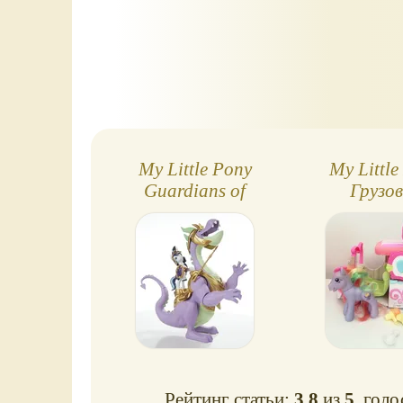
My Little Pony
My Little
Guardians of
Грузо
Harmony
мороже
Рейтинг статьи:
3.8
из
5
, гол