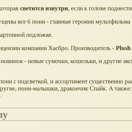
которая
светится изнутри
, если к голове поднести
щены все 6 пони - главные героини мультфильма M
картонной подложке.
ицензии компании Хасбро. Производитель -
Plush
 новинок - новые сумочки, кошельки, и другие ак
пони с подсветкой, и ассортимент существенно р
другие, пони-малышки, дракончик Спайк. А также:
.
ny