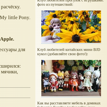
Клуб любителей прогулок с игрушками:
фото из путешествий:
 расчёску.
y little Pony.
 Apple.
сессуары для
Клуб любителей китайских мини BJD
кукол (добавляйте свои фото!):
асширился:
 мячики,
Как вы расставляете мебель в домиках