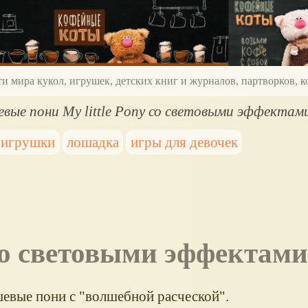
ти мира кукол, игрушек, детских книг и журналов, партворков,
вые пони My little Pony со световыми эффектам
 игрушки
лошадка
игры для девочек
со световыми эффектами
вые пони с "волшебной расческой".