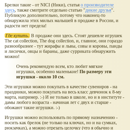
Брелки такие - от NICI (Ники), статья
о производителе
здесь
, также смотрите отдельно статью "
дикие друзья
".
Публикую дополнительно, потому что наконец-то
обнаружила этих милых малышей в продаже в России, и
радости нет предела!
Где купить.
В продаже они здесь. Стоят дешевле игрушек
The cat collection, The dog collection, и, главное, они гораздо
разнообразнее - тут жирафы и львы, совы и коровы, панды
и лисички, овцы и бараны, даже сурриката обнаружить
можно!
Очень рекомендую всем, кто любит мягкие
игрушки, особенно маленькие!
По размеру эти
игрушки - около 10 см.
Эти игрушки можно покупать в качестве сувениров - на
праздники, можно покупать на весь класс девчонок к 8-му
марта, например. :-) И не только в школе, но и в институте -
дамы любого возраста - начиная лет с двух и старше -
обожают такие игрушки. :-)
Игрушки можно использовать по прямому назначению -
носить как брелок (не только на ключах, но и на сумках,
рюкзачках), а можно отрезать целочку (что я обычно и