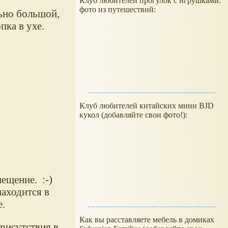
Клуб любителей прогулок с игрушками:
фото из путешествий:
льно большой,
пка в ухе.
Клуб любителей китайских мини BJD
кукол (добавляйте свои фото!):
ещение. :-)
находится в
е.
Как вы расставляете мебель в домиках
рисутствия в