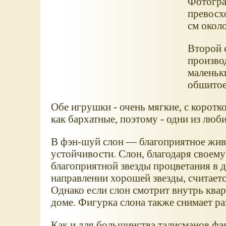
Фотограф
превосх
см около
Второй с
произво
маленьки
обшитое
Обе игрушки - очень мягкие, с коротк
как бархатные, поэтому - одни из люб
В фэн-шуй слон — благоприятное живо
устойчивости. Слон, благодаря своему
благоприятной звезды процветания в д
направлении хорошей звезды, считается
Однако если слон смотрит внутрь квар
доме. Фигурка слона также снимает р
Как и для большинства талисманов фэ