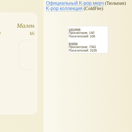
Официальный K-pop мерч
(Тюльпан)
K-pop коллекция
(ColdFire)
a
Маленькие мягкие
Sweet Collection,
сегодня
а
игрушки
Trudi - маленькие
Просмотров: 140
Посетителей: 106
мягкие игрушки
вчера
Просмотров: 7362
Посетителей: 3105