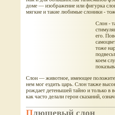
доме — изображение или фигурка сло
мягкие и такие любимые слоники - тож
Слон - 
стимуля
его. По
самоцве
тоже на
подвесьт
коем сл
показыва
Слон — животное, имеющее положитель
нем мог ездить царь. Слон также высо
рождает детенышей тайно и только в в
как часто делали герои сказаний, озна
Плюшевый слон