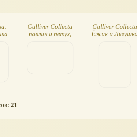
ва.
Gulliver Collecta
Gulliver Collect
шка
павлин и петух,
Ёжик и Лягушк
заяц и кролик
сов:
21