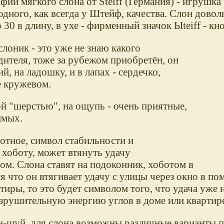
ии мягкого слона от Steiff (Германия) - игрушка
одного, как всегда у Штейф, качества. Слон дово
 30 в длину, в ухе - фирменный значок Ыteiff - кно
лоник - это уже не знаю какого
дителя, тоже за рубежом приобретён, он
й, на ладошку, и в лапах - сердечко,
 кружевом.
ой "шерстью", на ощупь - очень приятные,
имых.
тное, символ стабильности и
 хоботу, может втянуть удачу
ом. Слона ставят на подоконник, хоботом в
 что он втягивает удачу с улицы через окно в пом
тиры, то это будет символом того, что удача уже 
азрушительную энергию углов в доме или квартир
н-шуй, для слона возможны различные варианты п