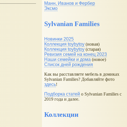
Манн, Иванов и Фербер
Эксмо
Sylvanian Families
Новинки 2025
Коллекция toybytoy
(новая)
Коллекция toybytoy
(старая)
Ревизия семей на конец 2023
Наши семейки и дома
(новое)
Список дней рождения
Как вы расставляете мебель в домиках
Sylvanian Families? Добавляйте фото
здесь
!
Подборка статей
о Sylvanian Families с
2019 года и далее.
Коллекции