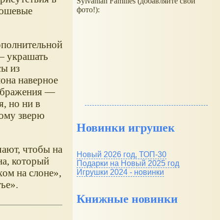
Sylvanian Families (добавляйте свои
люшевые
фото!):
дополнительной
— украшать
сы из
лона наверное
зображения —
я, но ни в
рому зверю
Новинки игрушек
ают, чтобы на
Новый 2026 год, ТОП-30
на, который
Подарки на Новый 2025 год
хом на слоне»,
Игрушки 2024 - новинки
тье».
Книжные новинки