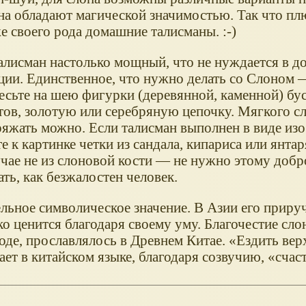
на обладают магической значимостью. Так что п
е своего рода домашние талисманы. :-)
талисман настолько мощный, что не нуждается в 
ции. Единственное, что нужно делать со Слоном 
весьте на шею фигурки (деревянной, каменной) бу
тов, золотую или серебряную цепочку. Мягкого с
ряжать можно. Если талисман выполнен в виде и
е к картинке четки из сандала, кипариса или янтар
учае не из слоновой кости — не нужно этому доб
ть, как безжалостен человек.
ное символическое значение. В Азии его прируч
ко ценится благодаря своему уму. Благочестие сло
оде, прославлялось в Древнем Китае. «Ездить вер
чает в китайском языке, благодаря созвучию, «счас