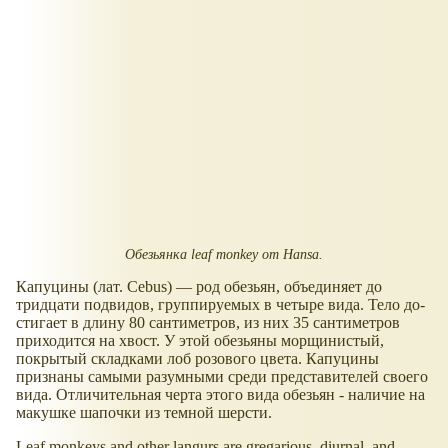
Обезьянка leaf monkey от Hansa.
Капуцины (лат. Cebus) — род обезьян, объединяет до
тридцати подвидов, группируемых в четыре вида. Тело до­
стигает в длину 80 сантиметров, из них 35 сан­тиметров
приходится на хвост. У этой обезья­ны морщинистый,
покрытый складками лоб розового цвета. Капуцины
признаны самыми разумными среди представителей своего
вида. Отличительная черта этого вида обезьян - наличие на
макушке шапочки из темной шерсти.
Leaf monkeys and other langurs are gregarious, diurnal, and