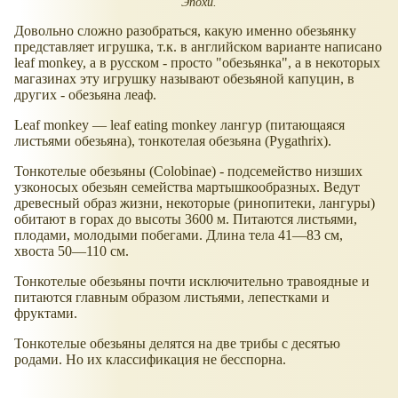
Эпохи.
Довольно сложно разобраться, какую именно обезьянку
представляет игрушка, т.к. в английском варианте написано
leaf monkey, а в русском - просто "обезьянка", а в некоторых
магазинах эту игрушку называют обезьяной капуцин, в
других - обезьяна леаф.
Leaf monkey — leaf eating monkey лангур (питающаяся
листьями обезьяна), тонкотелая обезьяна (Pygathrix).
Тонкотелые обезьяны (Colobinae) - подсемейство низших
узконосых обезьян семейства мартышкообразных. Ведут
древесный образ жизни, некоторые (ринопитеки, лангуры)
обитают в горах до высоты 3600 м. Питаются листьями,
плодами, молодыми побегами. Длина тела 41—83 см,
хвоста 50—110 см.
Тонкотелые обезьяны почти исключительно травоядные и
питаются главным образом листьями, лепестками и
фруктами.
Тонкотелые обезьяны делятся на две трибы с десятью
родами. Но их классификация не бесспорна.