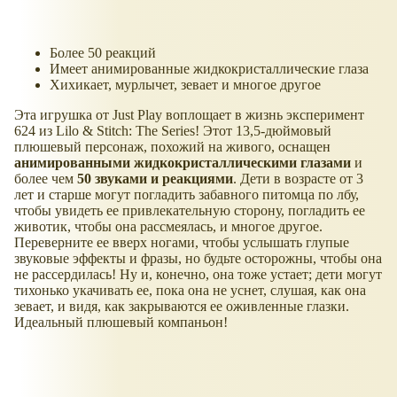
Более 50 реакций
Имеет анимированные жидкокристаллические глаза
Хихикает, мурлычет, зевает и многое другое
Эта игрушка от Just Play воплощает в жизнь эксперимент
624 из Lilo & Stitch: The Series! Этот 13,5-дюймовый
плюшевый персонаж, похожий на живого, оснащен
анимированными жидкокристаллическими глазами
и
более чем
50 звуками и реакциями
. Дети в возрасте от 3
лет и старше могут погладить забавного питомца по лбу,
чтобы увидеть ее привлекательную сторону, погладить ее
животик, чтобы она рассмеялась, и многое другое.
Переверните ее вверх ногами, чтобы услышать глупые
звуковые эффекты и фразы, но будьте осторожны, чтобы она
не рассердилась! Ну и, конечно, она тоже устает; дети могут
тихонько укачивать ее, пока она не уснет, слушая, как она
зевает, и видя, как закрываются ее оживленные глазки.
Идеальный плюшевый компаньон!