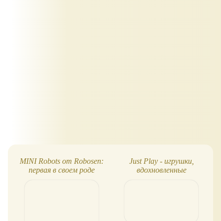
MINI Robots от Robosen:
Just Play - игрушки,
первая в своем роде
вдохновленные
платформа умных
"Заветным желанием"
игрушек
Disney