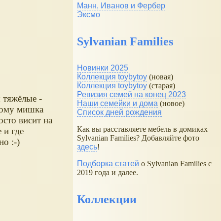
Манн, Иванов и Фербер
Эксмо
Sylvanian Families
Новинки 2025
Коллекция toybytoy
(новая)
Коллекция toybytoy
(старая)
Ревизия семей на конец 2023
 тяжёлые -
Наши семейки и дома
(новое)
ому мишка
Список дней рождения
осто висит на
Как вы расставляете мебель в домиках
е и где
Sylvanian Families? Добавляйте фото
но :-)
здесь
!
Подборка статей
о Sylvanian Families с
2019 года и далее.
Коллекции