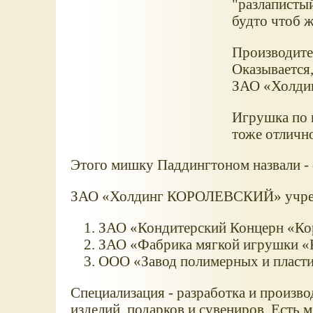
"разлапистый
будто чтоб ж
Производите
Оказывается,
ЗАО «Холд
Игрушка по к
тоже отлично
Этого мишку Паддингтоном назвали - о
ЗАО «Холдинг КОРОЛЕВСКИЙ» учрежд
ЗАО «Кондитерский Концерн «Ко
ЗАО «Фабрика мягкой игрушки «
ООО «Завод полимерных и пласти
Специализация - разработка и произво
изделий, подарков и сувениров. Есть