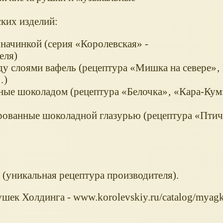
ких изделий:
начинкой (серия «Королевская» -
еля)
ду слоями вафель (рецептура «Мишка на севере»
…)
ные шоколадом (рецептура «Белочка»‚ «Кара-Кум
рованные шоколадной глазурью (рецептура «Птич
(уникальная рецептура производителя).
ушек Холдинга - www.korolevskiy.ru/catalog/myag