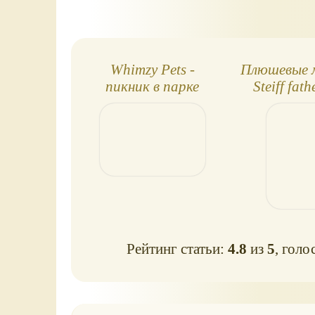
Whimzy Pets -
Плюшевые 
пикник в парке
Steiff fat
son's expe
Рейтинг статьи:
4.8
из
5
, голо