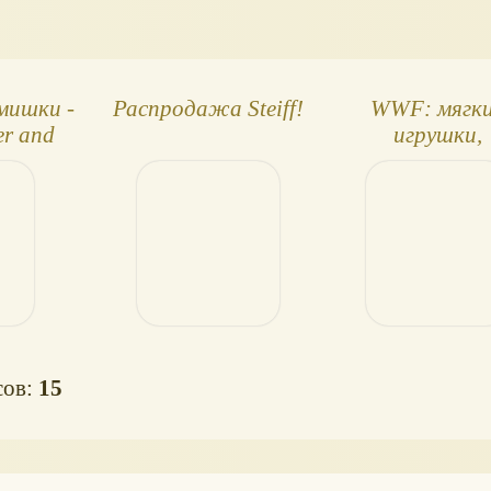
мишки -
Распродажа Steiff!
WWF: мягк
her and
игрушки,
dition
настольные и
сов:
15