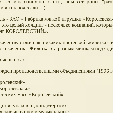
": если на спину положить, лапы в стороны ""разв
ивотик почесали. :-)
ль - ЗАО «Фабрика мягкой игрушки «Королевская
 это целый холдинг - несколько компаний, которые
инг КОРОЛЕВСКИЙ».
ачеству отличная, никаких претензий, жилетка с 
го качества. Жилетка эта разным мишкам подходит
чень похож. :-)
ен производственными объединениями (1996 го
ролевский»
Королевская»
ческих масс «Королевский»
дство упаковки, кондитерских
 мягкие игрушки и музыкальные