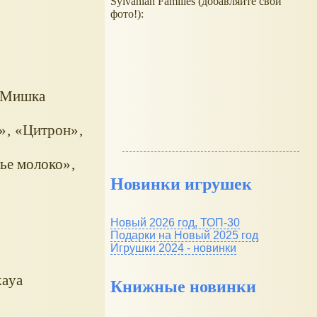
Sylvanian Families (добавляйте свои
фото!):
‚ Мишка
»‚ «Цитрон»‚
ье молоко»‚
Новинки игрушек
Новый 2026 год, ТОП-30
Подарки на Новый 2025 год
Игрушки 2024 - новинки
kaya
Книжные новинки