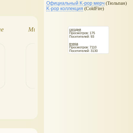
Официальный K-pop мерч
(Тюльпан)
K-pop коллекция
(ColdFire)
ие
Мишка Тедди с
AURORA (Аврора
сегодня
Просмотров: 175
одеждой
мягкие игрушки
Посетителей: 93
гры
вчера
Просмотров: 7110
Посетителей: 3130