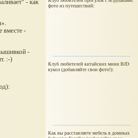
Клуб любителей прогулок с игрушками:
аливает" - как
фото из путешествий:
».
 вместе -
вышивкой -
. :-)
Клуб любителей китайских мини BJD
кукол (добавляйте свои фото!):
д):
Как вы расставляете мебель в домиках