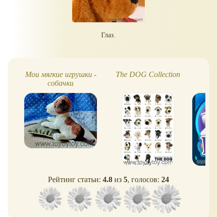
Глаз.
Мои мягкие игрушки -
The DOG Сollection
F
собачки
Рейтинг статьи:
4.8
из
5
, голосов:
24