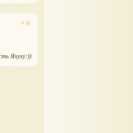
сть Яхуху:))