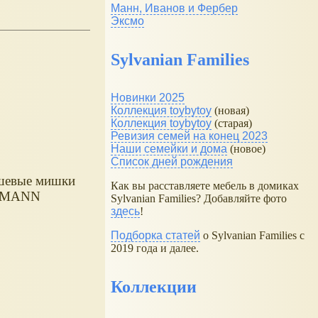
Манн, Иванов и Фербер
Эксмо
Sylvanian Families
Новинки 2025
Коллекция toybytoy
(новая)
Коллекция toybytoy
(старая)
Ревизия семей на конец 2023
Наши семейки и дома
(новое)
Список дней рождения
шевые мишки
Как вы расставляете мебель в домиках
RMANN
Sylvanian Families? Добавляйте фото
здесь
!
Подборка статей
о Sylvanian Families с
2019 года и далее.
Коллекции