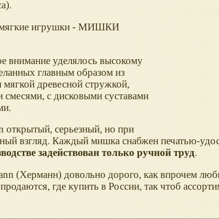
а).
и мягкие игрушки - МИШКИ
ое внимание уделялось высокому
деланных главным образом из
 мягкой древесной стружкой,
 смесями, с дисковыми суставами
ми.
 открытый, серьезный, но при
ный взгляд. Каждый мишка снабжен печатью-удо
водстве задействован только ручной труд
.
ann (Херманн) довольно дорого, как впрочем лю
продаются, где купить в России, так чтоб ассорт