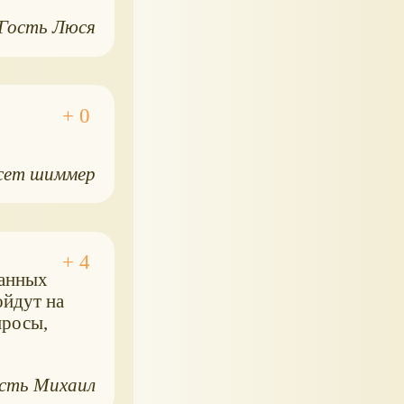
Гость Люся
сет шиммер
данных
ойдут на
просы,
сть Михаил