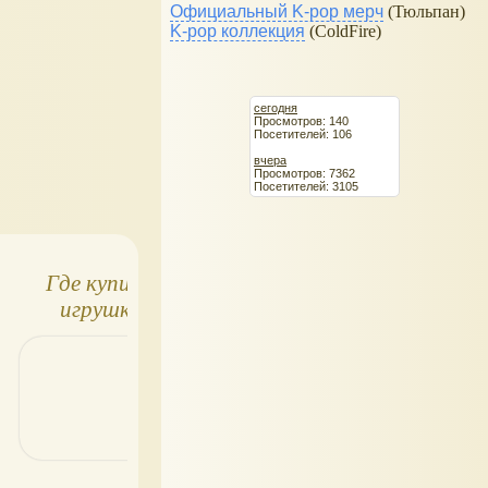
Официальный K-pop мерч
(Тюльпан)
K-pop коллекция
(ColdFire)
сегодня
Просмотров: 140
Посетителей: 106
вчера
Просмотров: 7362
Посетителей: 3105
Где купить
Мягкие игрушки
И
игрушки
Смешарики
(брелки)