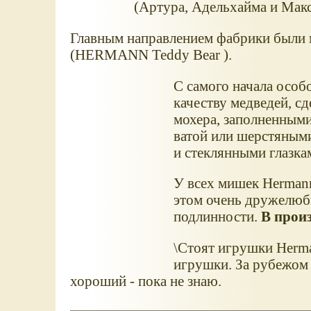
(Артура, Адельхайма и Макс
Главным направлением фабрики был
(HERMANN Teddy Bear ).
С самого начала особ
качеству медведей, с
мохера, заполненными
ватой или шерстяными
и стеклянными глазка
У всех мишек Hermann
этом очень дружелюб
подлинности.
В произ
\Стоят игрушки Herm
игрушки. За рубежом 
хороший - пока не знаю.