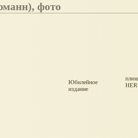
рманн), фото
плю
Юбилейное
HE
издание