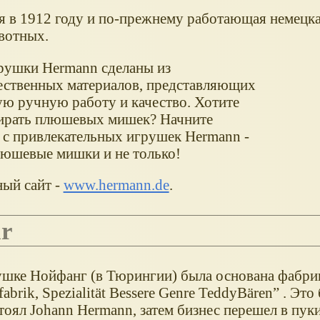
я в 1912 году и по-прежнему работающая немецк
вотных.
рушки Hermann сделаны из
ественных материалов, представляющих
ую ручную работу и качество. Хотите
бирать плюшевых мишек? Начните
 с привлекательных игрушек Hermann -
плюшевые мишки и не только!
ый сайт -
www.hermann.de
.
r
вушке Нойфанг (в Тюрингии) была основана фабри
abrik, Spezialität Bessere Genre TeddyBären” . Эт
тоял Johann Hermann, затем бизнес перешел в пук