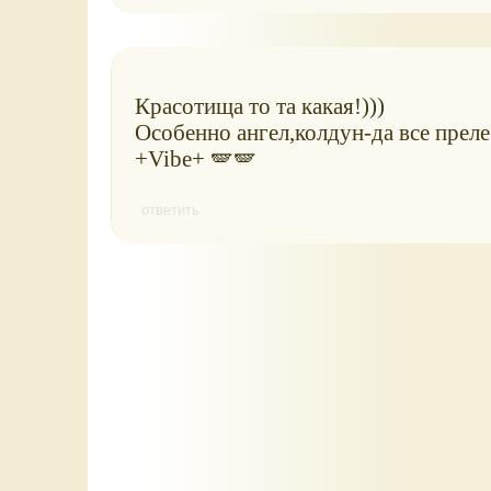
Красотища то та какая!)))
Особенно ангел,колдун-да все пре
+Vibe+ 🪽🪽
ответить