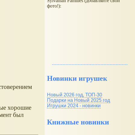
Sylvanian Families (добавляйте свои
фото!):
Новинки игрушек
стоверением
Новый 2026 год, ТОП-30
Подарки на Новый 2025 год
Игрушки 2024 - новинки
бые хорошие
имент был
Книжные новинки