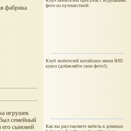
Клуб любителей прогулок с игрушками:
фото из путешествий:
ая фабрика
Клуб любителей китайских мини BJD
кукол (добавляйте свои фото!):
ка игрушек
о был семейный
и его сыновей
Как вы расставляете мебель в домиках