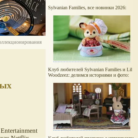
Sylvanian Families, все новинки 2026:
 коллекционирования
Клуб любителей Sylvanian Families и Lil
Woodzeez: делимся историями и фото:
вых
Entertainment
ак Netflix,