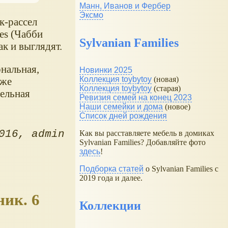
Манн, Иванов и Фербер
Эксмо
к-рассел
es (Чабби
Sylvanian Families
к и выглядят.
ональная,
Новинки 2025
Коллекция toybytoy
(новая)
уже
Коллекция toybytoy
(старая)
цельная
Ревизия семей на конец 2023
Наши семейки и дома
(новое)
Список дней рождения
016
admin
Как вы расставляете мебель в домиках
Sylvanian Families? Добавляйте фото
здесь
!
Подборка статей
о Sylvanian Families с
2019 года и далее.
ник. 6
Коллекции