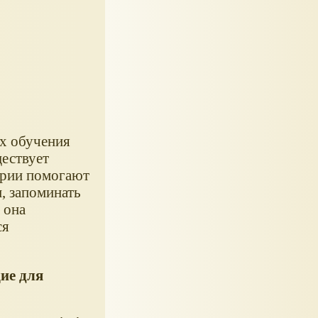
х обучения
ществует
ерии помогают
и, запоминать
 она
ся
ие для