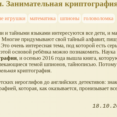
. Занимательная криптографи
ые игрушки
математика
шпионы
головоломка
 и тайными языками интересуются все дети, и ма
. Многие придумывают свой тайный алфавит, пиш
 Это очень интересная тема, под которой есть сер
с этой основой ребёнка можно познакомить. Наука
графия
, и осенью 2016 года вышла книга, котору
влекающиеся темой шпионов, тайнописью. Потому 
тельная
криптография.
етских иероглифов до английских детективов: зна
афией, которая, как оказывается, пронизывает в
18.10.2