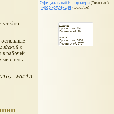
Официальный K-pop мерч
(Тюльпан)
K-pop коллекция
(ColdFire)
и учебно-
сегодня
Просмотров: 152
Посетителей: 79
вчера
е остальные
Просмотров: 5856
Посетителей: 2797
лийский в
и в рабочей
иями очень
016
admin
мини