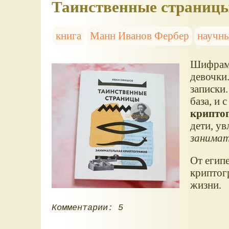
Таинственные страницы
книга
Манн Иванов Фербер
научн
Шифрами
девочки
записки.
база, и 
крипто
дети, у
занима
От егип
криптогр
жизни.
Комментарии: 5