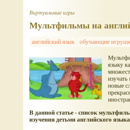
Виртуальные игры
Мультфильмы на англий
английский язык
обучающие игруш
Мультфи
языку к
множест
изучать 
новые сл
прекрас
иностран
В данной статье - список мультфил
изучения детьми английского языка