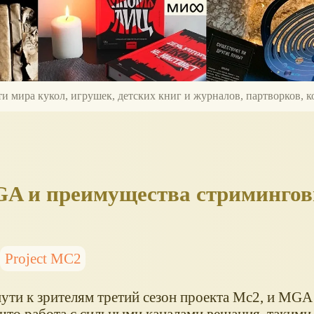
ти мира кукол, игрушек, детских книг и журналов, партворков,
GA и преимущества стриминго
Project MC2
ути к зрителям третий сезон проекта Мс2, и MGA 
 что работа с сильными каналами вещания, такими к