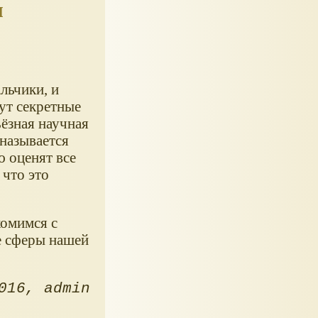
я
льчики, и
ут секретные
ьёзная научная
 называется
ю оценят все
что это
комимся с
се сферы нашей
016
admin