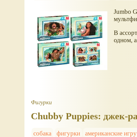
Jumbo G
мультфи
В ассор
одном, а
Фигурки
Chubby Puppies: джек-ра
собака
фигурки
американские игр