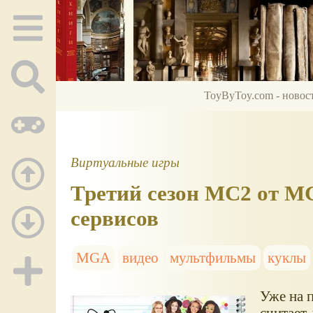
ToyByToy.com - новос
Виртуальные игры
Третий сезон МC2 от M
сервисов
MGA
видео
мультфильмы
куклы
Уже на п
считает,