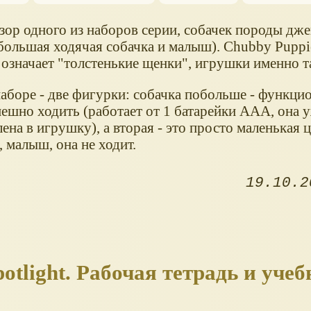
зор одного из наборов серии, собачек породы дже
(большая ходячая собачка и малыш). Chubby Puppi
означает "толстенькие щенки", игрушки именно та
аборе - две фигурки: собачка побольше - функци
мешно ходить (работает от 1 батарейки ААА, она 
ена в игрушку), а вторая - это просто маленькая 
 малыш, она не ходит.
19.10.2
otlight. Рабочая тетрадь и учеб