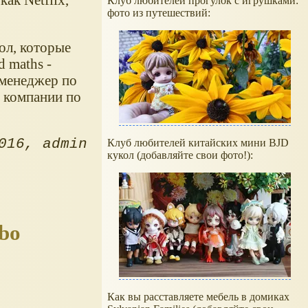
Клуб любителей прогулок с игрушками:
фото из путешествий:
кол, которые
d maths -
 менеджер по
я компании по
016
admin
Клуб любителей китайских мини BJD
кукол (добавляйте свои фото!):
bo
Как вы расставляете мебель в домиках