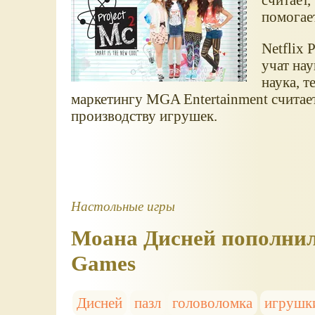
помогае
Netflix 
учат нау
наука, т
маркетингу MGA Entertainment считает
производству игрушек.
Настольные игры
Моана Дисней пополнил
Games
Дисней
пазл
головоломка
игрушк