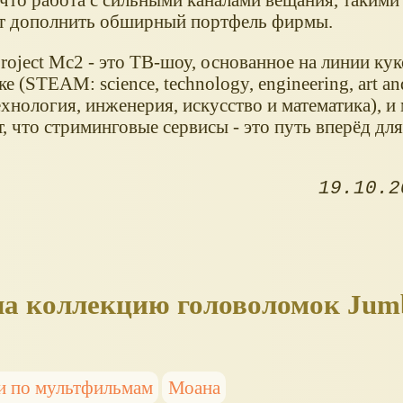
т дополнить обширный портфель фирмы.
Project Mc2 - это ТВ-шоу, основанное на линии ку
ке (STEAM: science, technology, engineering, art an
ехнология, инженерия, искусство и математика), и
, что стриминговые сервисы - это путь вперёд дл
19.10.2
а коллекцию головоломок Jum
и по мультфильмам
Моана