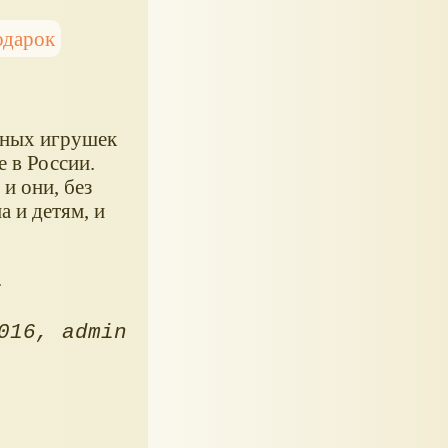
одарок
нных игрушек
е в России.
и они, без
 и детям, и
.
.
016
admin