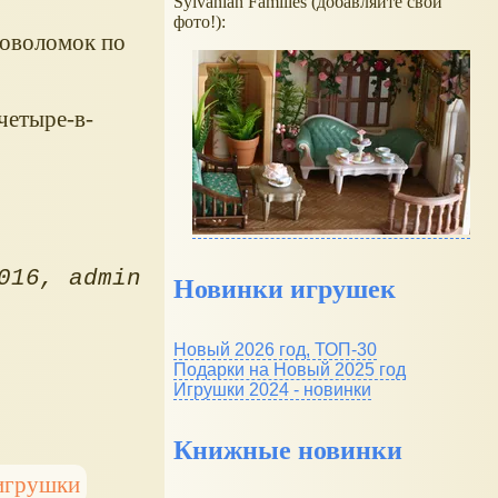
Sylvanian Families (добавляйте свои
фото!):
ловоломок по
четыре-в-
016
admin
Новинки игрушек
Новый 2026 год, ТОП-30
Подарки на Новый 2025 год
Игрушки 2024 - новинки
Книжные новинки
игрушки