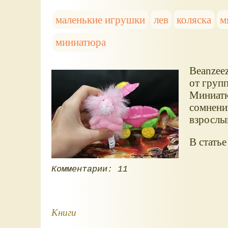
маленькие игрушки
лев
коляска
м
миниатюра
Beanzee
от групп
Миниатю
сомнений
взрослы
В статье
Комментарии: 11
Книги