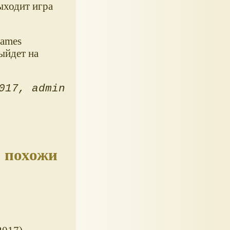
ыходит игра
Games
ыйдет на
017
admin
 похожи