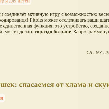
гры для детей
it соединяет активную игру с возможностью весе
одирования! Fitbits может отслеживать ваши шаги
е единственная функция; это устройство, созданн
й, может делать
гораздо больше
. Запрограммируй
13.07.2
ек: спасаемся от хлама и ску
ия