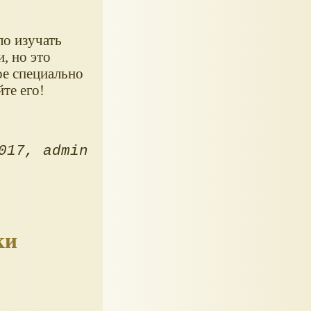
ло изучать
, но это
ое специально
те его!
017
admin
ки