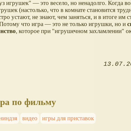
уз игрушек" — это весело, но ненадолго. Когда в
рушек (настолько, что в комнате становится труд
тро устают, не знают, чем заняться, и в итоге им 
 Потому что игра — это не только игрушки, но и
с
нство
, которое при "игрушечном захламлении" ок
13.07.2
гра по фильму
ниндзя
видео
игры для приставок