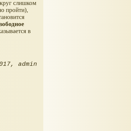
округ слишком
но пройти),
становится
вободное
азывается в
017
admin