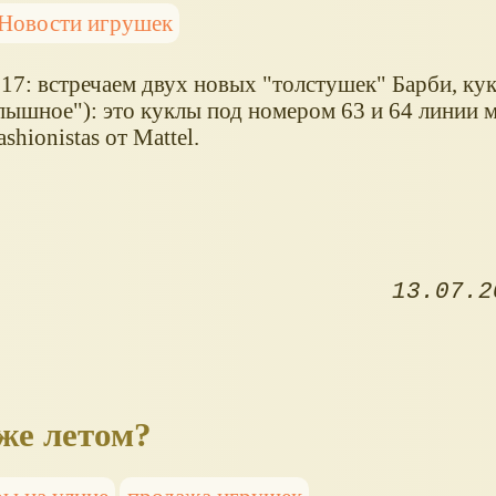
Новости игрушек
17: встречаем двух новых "толстушек" Барби, кук
"пышное"): это куклы под номером 63 и 64 линии 
ashionistas от Mattel.
13.07.2
же летом?