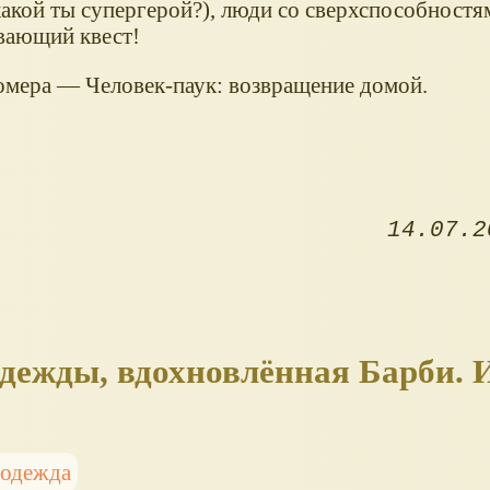
какой ты супергерой?), люди со сверхспособностям
вающий квест!
мера — Человек-паук: возвращение домой.
14.07.2
одежды, вдохновлённая Барби. 
 одежда