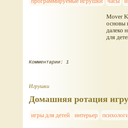
программируемые игрушки
часы
и
Mover K
основы к
далеко н
для дете
Комментарии: 1
Игрушки
Домашняя ротация игруш
игры для детей
интерьер
психолог