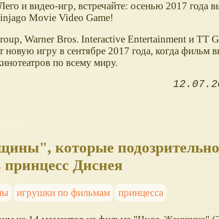
его и видео-игр, встречайте: осенью 2017 года в
njago Movie Video Game!
up, Warner Bros. Interactive Entertainment и TT 
 новую игру в сентябре 2017 года, когда фильм в
кинотеатров по всему миру.
12.07.2
щины", которые подозрительно
 принцесс Диснея
мы
игрушки по фильмам
принцесса