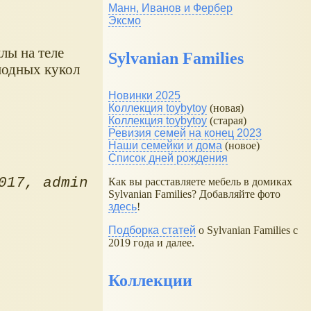
Манн, Иванов и Фербер
Эксмо
лы на теле
Sylvanian Families
модных кукол
Новинки 2025
Коллекция toybytoy
(новая)
Коллекция toybytoy
(старая)
Ревизия семей на конец 2023
Наши семейки и дома
(новое)
Список дней рождения
017
admin
Как вы расставляете мебель в домиках
Sylvanian Families? Добавляйте фото
здесь
!
Подборка статей
о Sylvanian Families с
2019 года и далее.
Коллекции