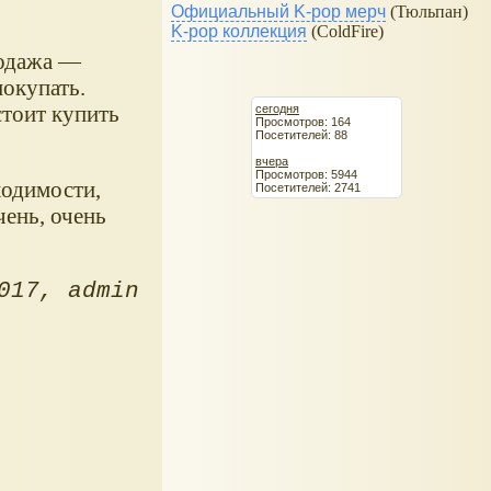
Официальный K-pop мерч
(Тюльпан)
K-pop коллекция
(ColdFire)
родажа —
покупать.
стоит купить
сегодня
Просмотров: 164
Посетителей: 88
вчера
Просмотров: 5944
ходимости,
Посетителей: 2741
ень, очень
017
admin