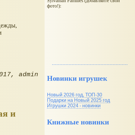
Sylvanian Families (добавляйте свои
фото!):
дежды,
и
017
admin
Новинки игрушек
Новый 2026 год, ТОП-30
Подарки на Новый 2025 год
Игрушки 2024 - новинки
ая и
Книжные новинки