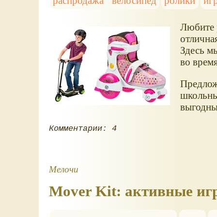
распродажа
велосипед
ролики
иг
Любите 
отличная
Здесь м
во врем
Предлож
школьны
выгодным
Комментарии: 4
Мелочи
Mover Kit: активные иг