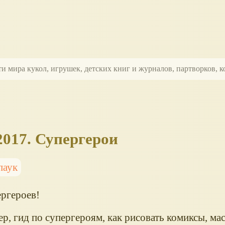
ти мира кукол, игрушек, детских книг и журналов, партворков,
017. Супергерои
паук
ергероев!
р, гид по супергероям, как рисовать комиксы, ма