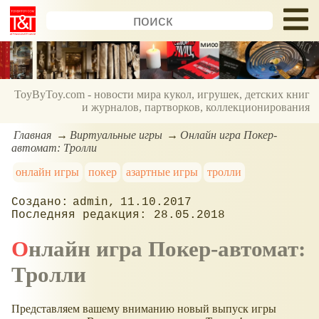
ToyByToy.com - новости мира кукол, игрушек, детских книг
и журналов, партворков, коллекционирования
Главная
Виртуальные игры
Онлайн игра Покер-
автомат: Тролли
онлайн игры
покер
азартные игры
тролли
admin
11.10.2017
28.05.2018
Онлайн игра Покер-автомат:
Тролли
Представляем вашему вниманию новый выпуск игры