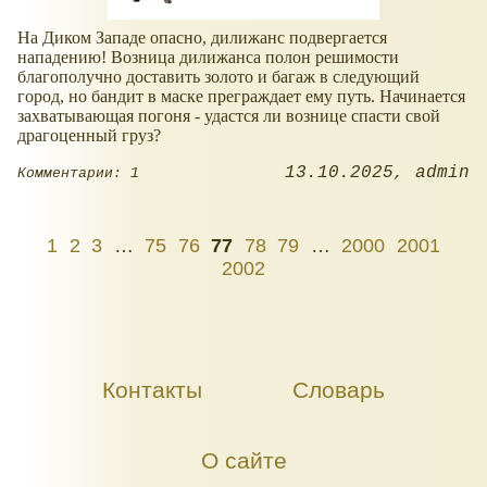
На Диком Западе опасно, дилижанс подвергается
нападению! Возница дилижанса полон решимости
благополучно доставить золото и багаж в следующий
город, но бандит в маске преграждает ему путь. Начинается
захватывающая погоня - удастся ли вознице спасти свой
драгоценный груз?
13.10.2025
admin
Комментарии: 1
1
2
3
…
75
76
77
78
79
…
2000
2001
2002
Контакты
Словарь
О сайте