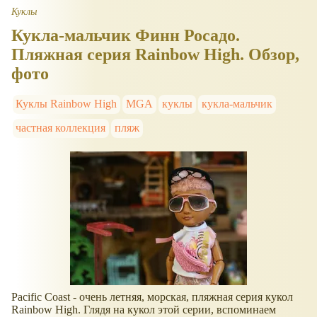
Куклы
Кукла-мальчик Финн Росадо.
Пляжная серия Rainbow High. Обзор,
фото
Куклы Rainbow High
MGA
куклы
кукла-мальчик
частная коллекция
пляж
Pacific Coast - очень летняя, морская, пляжная серия кукол
Rainbow High. Глядя на кукол этой серии, вспоминаем