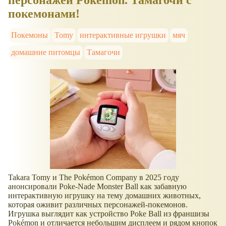
персонажей Pokémon. Тамагочи с
покемонами!
Покемоны
Tomy
интерактивные игрушки
мяч
домашние питомцы
Тамагочи
Takara Tomy и The Pokémon Company в 2025 году
анонсировали Poke-Nade Monster Ball как забавную
интерактивную игрушку на тему домашних животных,
которая оживит различных персонажей-покемонов.
Игрушка выглядит как устройство Poke Ball из франшизы
Pokémon и отличается небольшим дисплеем и рядом кнопок