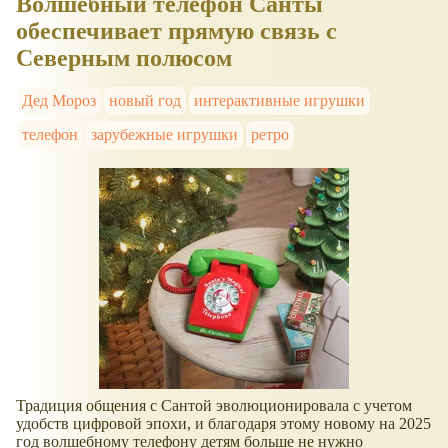
Волшебный телефон Санты
обеспечивает прямую связь с
Северным полюсом
Дед Мороз
новый год
интерактивные игрушки
телефон
зарубежные игрушки
ретро
Традиция общения с Сантой эволюционировала с учетом
удобств цифровой эпохи, и благодаря этому новому на 2025
год волшебному телефону детям больше не нужно