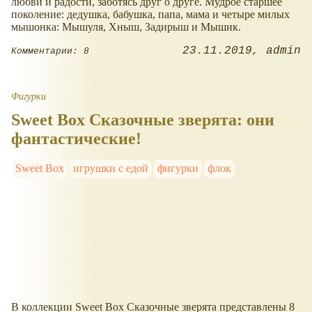
любви и радости, заботясь друг о друге. Мудрое старшее
поколение: дедушка, бабушка, папа, мама и четыре милых
мышонка: Мышуля, Хныш, Задирыш и Мышик.
23.11.2019
admin
Комментарии: 8
Фигурки
Sweet Box Сказочные зверята: они
фантастические!
Sweet Box
игрушки с едой
фигурки
флок
В коллекции Sweet Box Сказочные зверята представлены 8