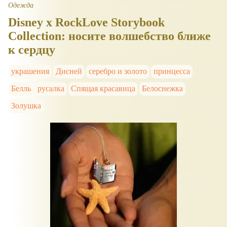
Одежда
Disney x RockLove Storybook
Collection: носите волшебство ближе
к сердцу
украшения
Дисней
серебро и золото
принцесса
Белль
русалка
Спящая красавица
Белоснежка
Золушка