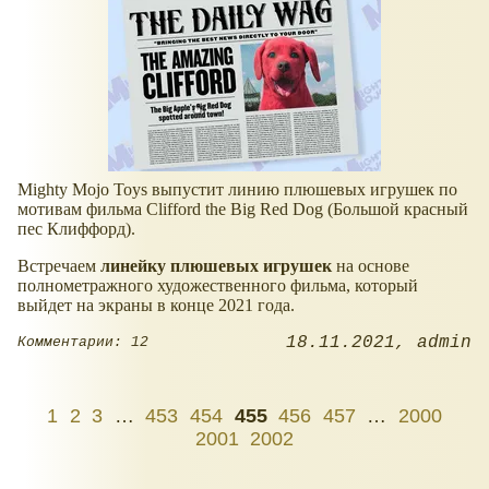
Mighty Mojo Toys выпустит линию плюшевых игрушек по
мотивам фильма Clifford the Big Red Dog (Большой красный
пес Клиффорд).
Встречаем
линейку плюшевых игрушек
на основе
полнометражного художественного фильма, который
выйдет на экраны в конце 2021 года.
18.11.2021
admin
Комментарии: 12
1
2
3
…
453
454
455
456
457
…
2000
2001
2002